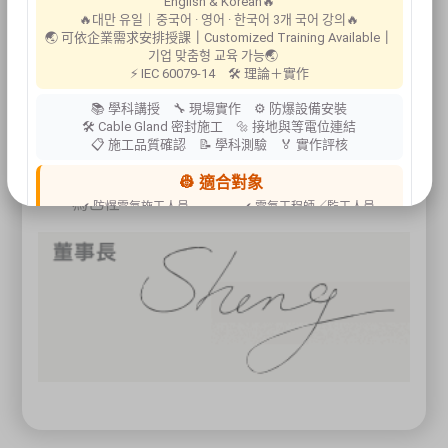
English & Korean🔥
🔥대만 유일｜중국어 · 영어 · 한국어 3개 국어 강의🔥
專業、負責
🌏 可依企業需求安排授課
｜
Customized Training Available
｜
기업 맞춤형 교육 가능🌏
環境、安全衛生技術服務是高度專業的領域，本
⚡ IEC 60079-14 🛠 理論＋實作
公司顧問服務不只是幫助客戶解決問題，更以最
有效率的方法解決問題；本公司所有服務成員均
📚 學科講授 🔧 現場實作 ⚙ 防爆設備安裝
🛠 Cable Gland 密封施工 🔩 接地與等電位連結
領有國家專業技術證照，對於客戶需求均能以系
📋 施工品質確認 📝 學科測驗 🏅 實作評核
統化思維分析，幫您提出最專業且負責的方案並
協助解決，為您創造最大獲益及永保安康的績效
👷 適合對象
為己任。
✔ 防爆電氣施工人員
✔ 電氣工程師／監工人員
✔ 設備維護人員
✔ 工程承攬商
✔ 工廠設備管理人員
📍 上課地點／主辦資訊
祐昕技術股份有限公司（祐大-台中分公司）
40458 臺中市北區中清路一段100號9樓
主辦單位
台灣省工商安全衛生協會
祐大技術顧問股份有限公司
技術協辦
防爆安全聯合教育訓練中心（ExTW）
協辦單位
三左興業股份有限公司（SANCTITY）
🚗 交通資訊
🚄 建議搭乘高鐵至臺中站後轉乘計程車