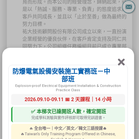
育而形成。而本公司的經營理念，歸納起來，就
是以「熱誠、服務、專業、負責」的態度追求與
客戶共同成長，並且以「止於至善」做為最終的
努力目標。
祐大技術顧問股份有限公司成立以來，一直扮演
企業經營的優良伙伴，在客戶肯定支持及同仁共
同努力下，公司組織任務編組目前已成立專業部
門包括：教育訓練部、儀器防護部、技術服務
部、環境測定部、駐廠工地部等部門，在這永續
發展的過程中，我們所堅持共同理念就是「熱
防爆電氣設備安裝施工實務班－中
誠、服務、專業、負責」八個字。
部班
Explosion-proof Electrical Equipment Installation & Construction
Practice Class
熱誠、服務
2026.09.10-09.11 📅 2 天課程｜14 小時
祐大技術顧問股份有限公司所有員工都秉持著，
✅ 本梯次已達開班人數，確定開班
您的問題就是我們的問題，將您的問題當成自己
完成學科測驗與實作評核即可取得完訓證書。
最重要且最急迫的問題，隨時以最熱誠的心提供
最優質的服務，讓您疑惑的問題在第一時間獲得
🔥
全台唯一｜中文／英文／韓文三語授課🔥
滿意解決。
🔥Taiwan's Only Training Program Offered in Chinese,