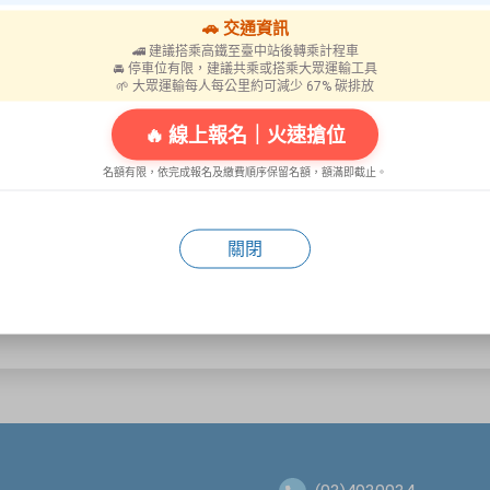
🚗 交通資訊
🚄 建議搭乘高鐵至臺中站後轉乘計程車
🚘 停車位有限，建議共乘或搭乘大眾運輸工具
🌱 大眾運輸每人每公里約可減少 67% 碳排放
🔥 線上報名｜火速搶位
名額有限，依完成報名及繳費順序保留名額，額滿即截止。
關閉