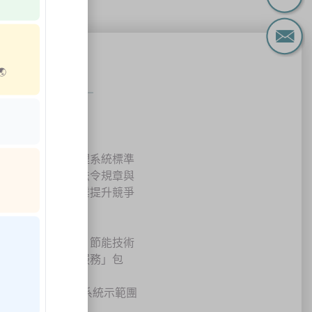
統輔導
능🌏
服務部主要從事管理系統標準
主任稽核員除熟悉法令規章與
政府推動及協助企業提升競爭
分項如下：
環保指令推廣服務、節能技術
利用等）；「安全服務」包
善服務。
職業安全衛生管理系統示範團
。