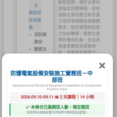
動態發展，便於企業內
永
部擬定因應策略，提供
續環保
協助企業因應日新月異
技術服
之環保等相關技術服務
務
需求，配合管理與控管
之技術輔導，期建立產
消防與
業的優良形象，並且改
建安
善產業體質及經營條
職業災
件，提昇綠色競爭力，
害復工
歡迎企業善加利用。
危險性
機械設
防爆電氣設備安裝施工實務班－中
備
部班
安全衛
Explosion-proof Electrical Equipment Installation & Construction
Practice Class
生技術
2026.09.10-09.11 📅 2 天課程｜14 小時
服務
✅ 本梯次已達開班人數，確定開班
危險性
完成學科測驗與實作評核即可取得完訓證書。
工作場