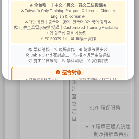
🔥
全台唯一｜中文／英文／韓文三語授課🔥
所審查
🔥Taiwan's Only Training Program Offered in Chinese,
申辦簽
English & Korean🔥
🔥대만 유일｜중국어 · 영어 · 한국어 3개 국어 강의🔥
證
🌏 可依企業需求安排授課
｜
Customized Training Available
｜
기업 맞춤형 교육 가능🌏
經濟部工業局登
⚡ IEC 60079-14 🛠 理論＋實作
錄類別、服務項
📚 學科講授 🔧 現場實作 ⚙ 防爆設備安裝
目及分項
🛠 Cable Gland 密封施工 🔩 接地與等電位連結
📋 施工品質確認 📝 學科測驗 🏅 實作評核
登
👷 適合對象
錄
SD類永續發展服務機構
✔ 防爆電氣施工人員
✔ 電氣工程師／監工人員
類
✔ 設備維護人員
✔ 工程承攬商
別
✔ 工廠設備管理人員
登
📍 上課地點／主辦資訊
錄
SD1-環保服務
祐昕技術股份有限公司（祐大-台中分公司）
項
40458 臺中市北區中清路一段100號9樓
目
主辦單位
台灣省工商安全衛生協會
1.環境管理系統建
祐大技術顧問股份有限公司
技術協辦
防爆安全聯合教育訓練中心（ExTW）
制及持續改善服
協辦單位
三左興業股份有限公司（SANCTITY）