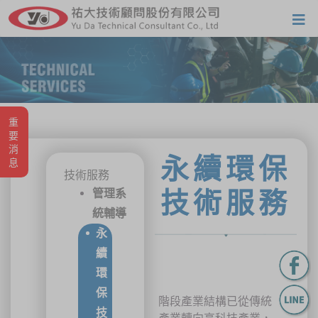
重要消息
永續環保
技術服務
管理系
技術服務
統輔導
永
續
環
保
階段產業結構已從傳統
技