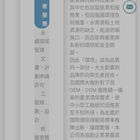
產業轉向高科技產業，
術
其中也包括製造業和服
服
務業，但因我國環境負
荷過重，水資源和土地
務
資源的缺乏，能源依賴
永
進口，而且新興產業將
續環保
有新的環保和安全問
管理
題。
文
因此「環境」成為品質
書、計
的一部份，大大影響到
品牌形向與生產技術。
劃申請
且國際大廠針對下游
許可
OEM、ODM 廠陸續一連
工
串的要求環保要求，使
程規
中小型工廠疲於因應甚
劃、設
至不知所措。為此鑑於
計
國際環保規範與標準推
陳出新、議題繁雜，本
檢
公司為協助企業掌握其
驗業務