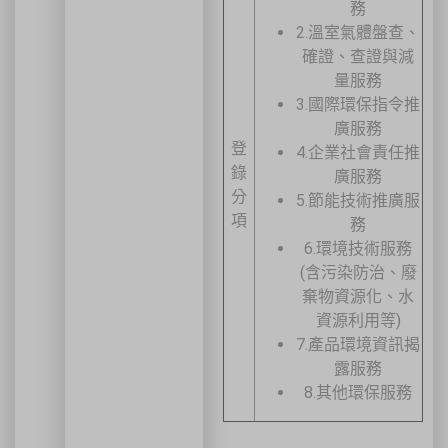
務
🚗 交通資訊
2.溫室氣體盤查、
🚄 建議搭乘高鐵至臺中站後轉乘計程車
確證、查證與減
🚘 停車位有限，建議共乘或搭乘大眾運輸工具
量服務
🌱 大眾運輸每人每公里約可減少 67% 碳排放
3.國際環保指令推
🔥 線上報名｜火速搶位
廣服務
登
4.企業社會責任推
名額有限，依完成報名及繳費順序保留名額，額滿即截止。
錄
廣服務
分
5.節能技術推廣服
項
務
關閉
6.環境技術服務
(含污染防治、廢
棄物資源化、水
資源利用等)
7.產品環境資訊揭
露服務
8.其他環保服務