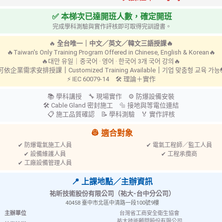
✅ 本梯次已達開班人數，確定開班
完成學科測驗與實作評核即可取得完訓證書。
榮耀肯定
🔥
全台唯一｜中文／英文／韓文三語授課🔥
🔥Taiwan's Only Training Program Offered in Chinese, English & Korean🔥
🔥대만 유일｜중국어 · 영어 · 한국어 3개 국어 강의🔥
 可依企業需求安排授課
｜
Customized Training Available
｜
기업 맞춤형 교육 가
⚡ IEC 60079-14 🛠 理論＋實作
📚 學科講授 🔧 現場實作 ⚙ 防爆設備安裝
🛠 Cable Gland 密封施工 🔩 接地與等電位連結
📋 施工品質確認 📝 學科測驗 🏅 實作評核
👷 適合對象
✔ 防爆電氣施工人員
✔ 電氣工程師／監工人員
✔ 設備維護人員
✔ 工程承攬商
✔ 工廠設備管理人員
📍 上課地點／主辦資訊
祐昕技術股份有限公司（祐大-台中分公司）
40458 臺中市北區中清路一段100號9樓
主辦單位
台灣省工商安全衛生協會
祐大技術顧問股份有限公司