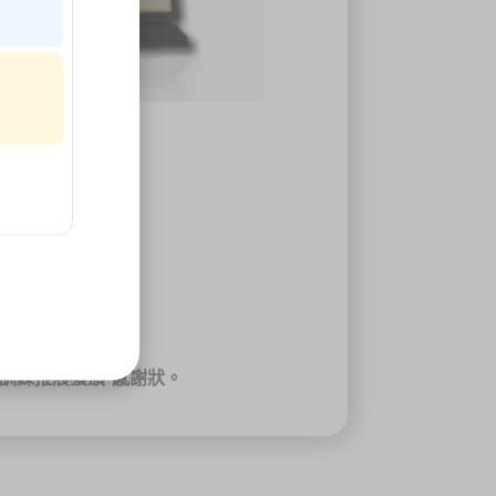
訓練推展獲頒-感謝狀。