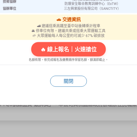
技術協辦
防爆安全聯合教育訓練中心（ExTW）
協辦單位
三左興業股份有限公司（SANCTITY）
🚗 交通資訊
🚄 建議搭乘高鐵至臺中站後轉乘計程車
🚘 停車位有限，建議共乘或搭乘大眾運輸工具
及格專業人員為您量身服務
🌱 大眾運輸每人每公里約可減少 67% 碳排放
優良
🔥 線上報名｜火速搶位
機構」
名額有限，依完成報名及繳費順序保留名額，額滿即截止。
示範團隊獎」
持續改善團隊獎」
獎」
關閉
團隊獎」
作辦理教育訓練
TQS訓練品質-銀牌獎」。
本公司與桃園縣政府辦理原住民職業