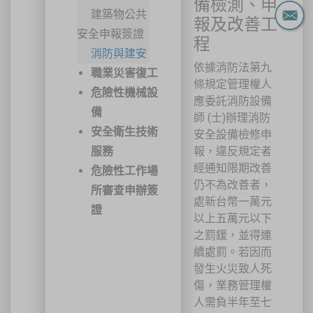
備檢測、申
建築物公共
報及改善工
安全申報簽證
程
消防與建安
依據消防法第九
職業災害復工
條規定管理權人
危險性機械設
應委託消防設備
備
師 (士)辦理消防
安全衛生技術
安全設備檢修申
服務
報，違反規定者
經通知限期改善
危險性工作場
仍不為改善者，
所審查申辦簽
處新台幣一萬元
證
以上五萬元以下
之罰鍰，並得連
續處罰。若因而
發生火災致人死
傷，業務管理權
人需負半年至七