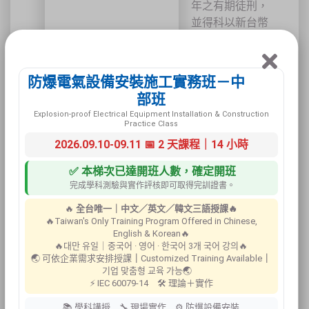
年之有期徒刑，
並得科以新台幣
50萬到500萬元
罰金。
建築物公共
防爆電氣設備安裝施工實務班－中
安全檢測、
部班
簽證及改善
Explosion-proof Electrical Equipment Installation & Construction
Practice Class
工程
2026.09.10-09.11 📅 2 天課程｜14 小時
依建築法規第七
✅ 本梯次已達開班人數，確定開班
十七條規定建築
完成學科測驗與實作評核即可取得完訓證書。
物，所有權人或
使用人需主動委
🔥
全台唯一｜中文／英文／韓文三語授課🔥
託專業檢查機構
🔥Taiwan's Only Training Program Offered in Chinese,
English & Korean🔥
或人員，針對建
🔥대만 유일｜중국어 · 영어 · 한국어 3개 국어 강의🔥
築物辦理公共安
🌏 可依企業需求安排授課
｜
Customized Training Available
｜
全檢查，經其簽
기업 맞춤형 교육 가능🌏
⚡ IEC 60079-14 🛠 理論＋實作
證後，向當地主
管建築機關申
📚 學科講授 🔧 現場實作 ⚙ 防爆設備安裝