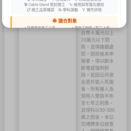
報。不依規定申
🛠 Cable Gland 密封施工 🔩 接地與等電位連結
📋 施工品質確認 📝 學科測驗 🏅 實作評核
報公共安全，經
通知限期改善逾
👷 適合對象
期未改者，處新
✔ 防爆電氣施工人員
✔ 電氣工程師／監工人員
台幣 6 萬元以上
✔ 設備維護人員
✔ 工程承攬商
✔ 工廠設備管理人員
30萬元以下罰
款，並得連續處
📍 上課地點／主辦資訊
罰，罰款後未申
祐昕技術股份有限公司（祐大-台中分公司）
報者，得以斷水
40458 臺中市北區中清路一段100號9樓
斷電或強制拆
主辦單位
台灣省工商安全衛生協會
祐大技術顧問股份有限公司
除。若因公共安
技術協辦
防爆安全聯合教育訓練中心（ExTW）
全意外致人死傷
協辦單位
三左興業股份有限公司（SANCTITY）
者，所有權人及
🚗 交通資訊
使用人需負半年
🚄 建議搭乘高鐵至臺中站後轉乘計程車
至七年之刑責，
🚘 停車位有限，建議共乘或搭乘大眾運輸工具
🌱 大眾運輸每人每公里約可減少 67% 碳排放
並得科以50-500
萬之罰金。本公
🔥 線上報名｜火速搶位
司禮聘多位檢查
名額有限，依完成報名及繳費順序保留名額，額滿即截止。