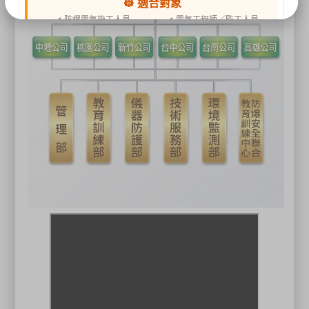
👷 適合對象
✔ 防爆電氣施工人員
✔ 電氣工程師／監工人員
✔ 設備維護人員
✔ 工程承攬商
✔ 工廠設備管理人員
📍 上課地點／主辦資訊
祐昕技術股份有限公司（祐大-台中分公司）
40458 臺中市北區中清路一段100號9樓
主辦單位
台灣省工商安全衛生協會
祐大技術顧問股份有限公司
技術協辦
防爆安全聯合教育訓練中心（ExTW）
協辦單位
三左興業股份有限公司（SANCTITY）
🚗 交通資訊
🚄 建議搭乘高鐵至臺中站後轉乘計程車
🚘 停車位有限，建議共乘或搭乘大眾運輸工具
🌱 大眾運輸每人每公里約可減少 67% 碳排放
🔥 線上報名｜火速搶位
名額有限，依完成報名及繳費順序保留名額，額滿即截止。