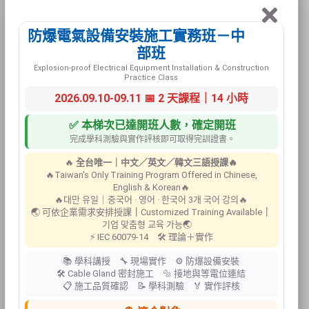
職業安全技師
職業衛生技師
防爆電氣設備安裝施工實務班－中
環境工程技師
部班
化學工程技師
Explosion-proof Electrical Equipment Installation & Construction
機械工程技師
Practice Class
技術士技能檢定甲級技術士
2026.09.10-09.11 📅 2 天課程｜14 小時
職業安全管理師
職業衛生管理師
✅ 本梯次已達開班人數，確定開班
完成學科測驗與實作評核即可取得完訓證書。
甲級化學性作業環境測定人員
甲級物理性作業環境測定人員
🔥
全台唯一｜中文／英文／韓文三語授課🔥
工業局登錄管理系統輔導人員
🔥Taiwan's Only Training Program Offered in Chinese,
English & Korean🔥
職業安全衛生管理系統輔導人員
🔥대만 유일｜중국어 · 영어 · 한국어 3개 국어 강의🔥
環境管理系統輔導人員
🌏 可依企業需求安排授課
｜
Customized Training Available
｜
溫室氣體盤查輔導人員
기업 맞춤형 교육 가능🌏
⚡ IEC 60079-14 🛠 理論＋實作
碳足跡盤查輔導人員
📚 學科講授 🔧 現場實作 ⚙ 防爆設備安裝
🛠 Cable Gland 密封施工 🔩 接地與等電位連結
📋 施工品質確認 📝 學科測驗 🏅 實作評核