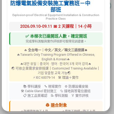
防爆電氣設備安裝施工實務班－中
一、依職業安全衛生教育訓練規則第17條及第19條規
部班
定，中央主管機關指定之職業安全衛生教育訓練網路
Explosion-proof Electrical Equipment Installation & Construction
教學課程或安全衛生在職教育訓練數位學習課程，事
Practice Class
業單位之勞工上網學習，取得認證時數後，得採認為
2026.09.10-09.11 📅 2 天課程｜14 小時
一般安全衛生（在職）教育訓練時數。
二、職安署已建置之職業安全衛生數位學習平台，目
✅ 本梯次已達開班人數，確定開班
前已有5門製造業在職訓練課程，除國語外，並另譯有
完成學科測驗與實作評核即可取得完訓證書。
5種語言(英語/印尼語/泰語/越語/台語)版本，未來將持
🔥
全台唯一｜中文／英文／韓文三語授課🔥
續開發各類安全衛生教育訓練課程，歡迎本國勞工及
🔥Taiwan's Only Training Program Offered in Chinese,
外籍移工多加運用。
English & Korean🔥
🔥대만 유일｜중국어 · 영어 · 한국어 3개 국어 강의🔥
🌏 可依企業需求安排授課
｜
Customized Training Available
｜
職安署建置之「職業安全衛生數位
學習
平台
」（網
기업 맞춤형 교육 가능🌏
址：
https://isafeel.osha.gov.tw/
）
⚡ IEC 60079-14 🛠 理論＋實作
📚 學科講授 🔧 現場實作 ⚙ 防爆設備安裝
🛠 Cable Gland 密封施工 🔩 接地與等電位連結
回列表
📋 施工品質確認 📝 學科測驗 🏅 實作評核
👷 適合對象
✔ 防爆電氣施工人員
✔ 電氣工程師／監工人員