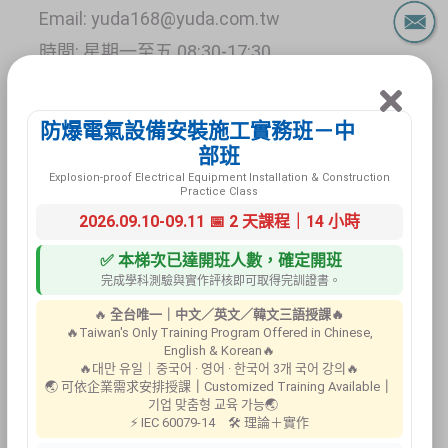
Email: yuda168@yuda.com.tw
時間: 星期一至五 08:30-17:30
諮詢專線
防爆電氣設備安裝施工實務班－中
(03)493 0034
部班
Explosion-proof Electrical Equipment Installation & Construction
Practice Class
2026.09.10-09.11 📅 2 天課程｜14 小時
✅ 本梯次已達開班人數，確定開班
完成學科測驗與實作評核即可取得完訓證書。
🔥
全台唯一｜中文／英文／韓文三語授課🔥
🔥Taiwan's Only Training Program Offered in Chinese,
English & Korean🔥
🔥대만 유일｜중국어 · 영어 · 한국어 3개 국어 강의🔥
🌏 可依企業需求安排授課
｜
Customized Training Available
｜
기업 맞춤형 교육 가능🌏
⚡ IEC 60079-14 🛠 理論＋實作