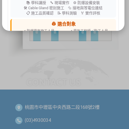
📚 學科講授 🔧 現場實作 ⚙ 防爆設備安裝
🛠 Cable Gland 密封施工 🔩 接地與等電位連結
📋 施工品質確認 📝 學科測驗 🏅 實作評核
👷 適合對象
✔ 防爆電氣施工人員
✔ 電氣工程師／監工人員
✔ 設備維護人員
✔ 工程承攬商
✔ 工廠設備管理人員
📍 上課地點／主辦資訊
祐昕技術股份有限公司（祐大-台中分公司）
40458 臺中市北區中清路一段100號9樓
主辦單位
台灣省工商安全衛生協會
祐大技術顧問股份有限公司
技術協辦
防爆安全聯合教育訓練中心（ExTW）
協辦單位
三左興業股份有限公司（SANCTITY）
🚗 交通資訊
🚄 建議搭乘高鐵至臺中站後轉乘計程車
🚘 停車位有限，建議共乘或搭乘大眾運輸工具
桃園市中壢區中央西路二段168號2樓
🌱 大眾運輸每人每公里約可減少 67% 碳排放
(03)4930034
🔥 線上報名｜火速搶位