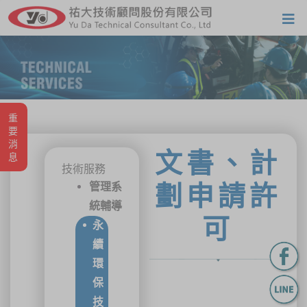
重要消息
文書、計
技術服務
管理系
劃申請許
統輔導
可
永
續
環
保
技