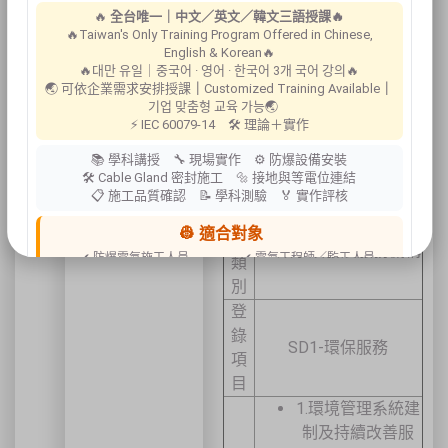
🔥
全台唯一｜中文／英文／韓文三語授課🔥
所審查
🔥Taiwan's Only Training Program Offered in Chinese,
申辦簽
English & Korean🔥
🔥대만 유일｜중국어 · 영어 · 한국어 3개 국어 강의🔥
證
🌏 可依企業需求安排授課
｜
Customized Training Available
｜
기업 맞춤형 교육 가능🌏
經濟部工業局登
⚡ IEC 60079-14 🛠 理論＋實作
錄類別、服務項
📚 學科講授 🔧 現場實作 ⚙ 防爆設備安裝
目及分項
🛠 Cable Gland 密封施工 🔩 接地與等電位連結
📋 施工品質確認 📝 學科測驗 🏅 實作評核
登
👷 適合對象
錄
SD類永續發展服務機構
✔ 防爆電氣施工人員
✔ 電氣工程師／監工人員
類
✔ 設備維護人員
✔ 工程承攬商
別
✔ 工廠設備管理人員
登
📍 上課地點／主辦資訊
錄
SD1-環保服務
祐昕技術股份有限公司（祐大-台中分公司）
項
40458 臺中市北區中清路一段100號9樓
目
主辦單位
台灣省工商安全衛生協會
1.環境管理系統建
祐大技術顧問股份有限公司
技術協辦
防爆安全聯合教育訓練中心（ExTW）
制及持續改善服
協辦單位
三左興業股份有限公司（SANCTITY）