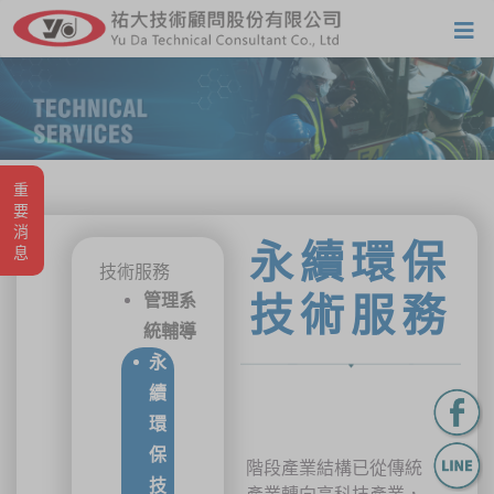
重要消息
永續環保
技術服務
管理系
技術服務
統輔導
永
續
環
保
階段產業結構已從傳統
技