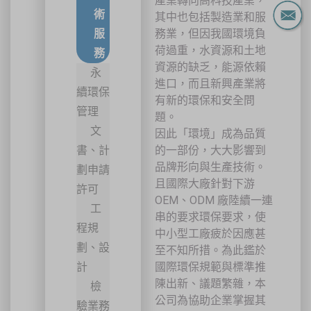
產業轉向高科技產業，
術
其中也包括製造業和服
服
務業，但因我國環境負
荷過重，水資源和土地
務
資源的缺乏，能源依賴
永
進口，而且新興產業將
續環保
有新的環保和安全問
管理
題。
文
因此「環境」成為品質
書、計
的一部份，大大影響到
品牌形向與生產技術。
劃申請
且國際大廠針對下游
許可
OEM、ODM 廠陸續一連
工
串的要求環保要求，使
程規
中小型工廠疲於因應甚
劃、設
至不知所措。為此鑑於
計
國際環保規範與標準推
陳出新、議題繁雜，本
檢
公司為協助企業掌握其
驗業務