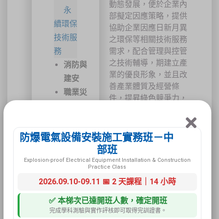
動態發展，便於企業內
永
部擬定因應策略，提供
續環保
協助企業因應日新月異
技術服
之環保等相關技術服務
務
需求，配合管理與控管
之技術輔導，期建立產
消防與
業的優良形象，並且改
建安
善產業體質及經營條
職業災
件，提昇綠色競爭力，
害復工
歡迎企業善加利用。
危險性
機械設
防爆電氣設備安裝施工實務班－中
備
部班
安全衛
Explosion-proof Electrical Equipment Installation & Construction
Practice Class
生技術
2026.09.10-09.11 📅 2 天課程｜14 小時
服務
✅ 本梯次已達開班人數，確定開班
危險性
完成學科測驗與實作評核即可取得完訓證書。
工作場