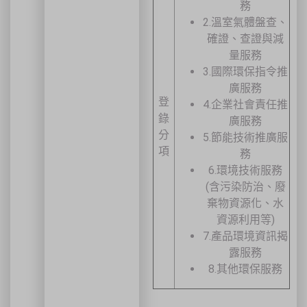
務
🚗 交通資訊
2.溫室氣體盤查、
🚄 建議搭乘高鐵至臺中站後轉乘計程車
確證、查證與減
🚘 停車位有限，建議共乘或搭乘大眾運輸工具
量服務
🌱 大眾運輸每人每公里約可減少 67% 碳排放
3.國際環保指令推
🔥 線上報名｜火速搶位
廣服務
登
4.企業社會責任推
名額有限，依完成報名及繳費順序保留名額，額滿即截止。
錄
廣服務
分
5.節能技術推廣服
項
務
關閉
6.環境技術服務
(含污染防治、廢
棄物資源化、水
資源利用等)
7.產品環境資訊揭
露服務
8.其他環保服務