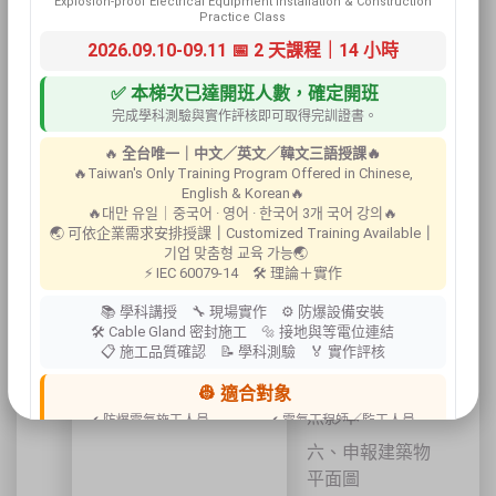
Explosion-proof Electrical Equipment Installation & Construction
本公司禮聘多位
Practice Class
檢查人，辦理檢
2026.09.10-09.11 📅 2 天課程｜14 小時
查及簽證申報業
務。委託人應具
✅ 本梯次已達開班人數，確定開班
備文件如下：
完成學科測驗與實作評核即可取得完訓證書。
一、屋主所有權
🔥
全台唯一｜中文／英文／韓文三語授課🔥
人或管理權人身
🔥Taiwan's Only Training Program Offered in Chinese,
English & Korean🔥
份證影本
🔥대만 유일｜중국어 · 영어 · 한국어 3개 국어 강의🔥
二、房屋稅單
🌏 可依企業需求安排授課
｜
Customized Training Available
｜
기업 맞춤형 교육 가능🌏
三、二千四百萬
⚡ IEC 60079-14 🛠 理論＋實作
公共意外責任險
📚 學科講授 🔧 現場實作 ⚙ 防爆設備安裝
四、營業執照影
🛠 Cable Gland 密封施工 🔩 接地與等電位連結
📋 施工品質確認 📝 學科測驗 🏅 實作評核
本
五、建物使用執
👷 適合對象
照影本
✔ 防爆電氣施工人員
✔ 電氣工程師／監工人員
✔ 設備維護人員
✔ 工程承攬商
六、申報建築物
✔ 工廠設備管理人員
平面圖