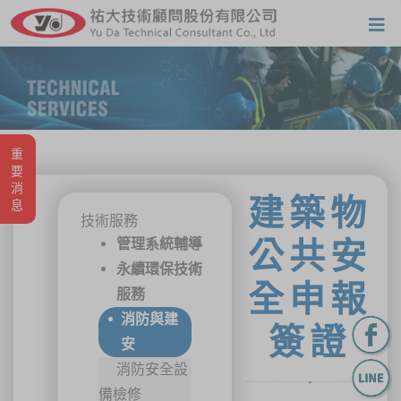
重要消息
建築物
技術服務
管理系統輔導
公共安
永續環保技術
全申報
服務
消防與建
簽證
安
消防安全設
備檢修