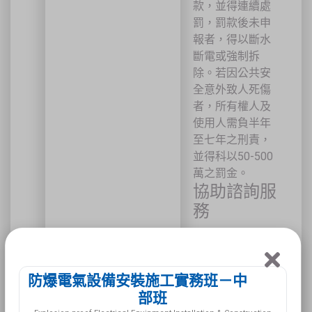
款，並得連續處
罰，罰款後未申
報者，得以斷水
斷電或強制拆
除。若因公共安
全意外致人死傷
者，所有權人及
使用人需負半年
至七年之刑責，
並得科以50-500
萬之罰金。
協助諮詢服
務
防爆電氣設備安裝施工實務班－中
部班