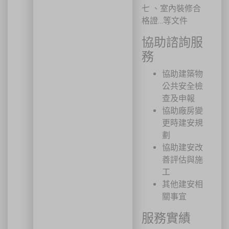
📍 上課地點／主辦資訊
七 、室內裝修合
祐昕技術股份有限公司（祐大-台中分公司）
格證…等文件
40458 臺中市北區中清路一段100號9樓
主辦單位
台灣省工商安全衛生協會
協助諮詢服
祐大技術顧問股份有限公司
技術協辦
防爆安全聯合教育訓練中心（ExTW）
務
協辦單位
三左興業股份有限公司（SANCTITY）
協助建築物
🚗 交通資訊
公共安全檢
🚄 建議搭乘高鐵至臺中站後轉乘計程車
🚘 停車位有限，建議共乘或搭乘大眾運輸工具
查及申報
🌱 大眾運輸每人每公里約可減少 67% 碳排放
協助廠房變
更時建安規
🔥 線上報名｜火速搶位
劃
名額有限，依完成報名及繳費順序保留名額，額滿即截止。
協助建安改
善評估與施
工
關閉
其他建安相
關事宜
服務實績