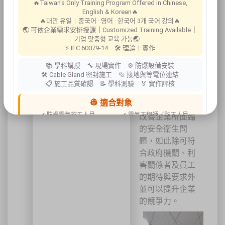
🔥Taiwan's Only Training Program Offered in Chinese,
成。對於企業最
English & Korean🔥
好的選擇，應該
🔥대만 유일｜중국어 · 영어 · 한국어 3개 국어 강의🔥
🌏 可依企業需求安排授課
｜
Customized Training Available
｜
是借重專業的顧
기업 맞춤형 교육 가능🌏
問團隊依據國內
⚡ IEC 60079-14 🛠 理論＋實作
法規與國際標準
📚 學科講授 🔧 現場實作 ⚙ 防爆設備安裝
或工程學理，融
🛠 Cable Gland 密封施工 🔩 接地與等電位連結
合企業本身的文
📋 施工品質確認 📝 學科測驗 🏅 實作評核
化與競爭策略，
👷 適合對象
規劃適合專案以
✔ 防爆電氣施工人員
✔ 電氣工程師／監工人員
改善企業所面臨
✔ 設備維護人員
✔ 工程承攬商
的安全衛生問
✔ 工廠設備管理人員
題，如此除可符
📍 上課地點／主辦資訊
合政府機關、利
祐昕技術股份有限公司（祐大-台中分公司）
害關係者及員工
40458 臺中市北區中清路一段100號9樓
的期待與要求外
主辦單位
台灣省工商安全衛生協會
並可以提升企業
祐大技術顧問股份有限公司
技術協辦
防爆安全聯合教育訓練中心（ExTW）
的競爭力。
協辦單位
三左興業股份有限公司（SANCTITY）