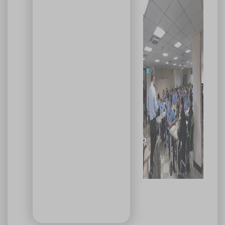
🚗 交通資訊
🚄 建議搭乘高鐵至臺中站後轉乘計程車
🚘 停車位有限，建議共乘或搭乘大眾運輸工具
🌱 大眾運輸每人每公里約可減少 67% 碳排放
🔥 線上報名｜火速搶位
名額有限，依完成報名及繳費順序保留名額，額滿即截止。
關閉