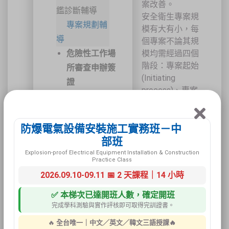
案改善。
鑑診斷輔導
安全衛生專案規
專案規劃輔
模有大有小，每
導
個專案不論其規
危險性工作場
模均需經過四個
階段：專案起始
所審查申辦簽
(Initiating
證
process)、專案
規劃(Planning
process)、專案
執行(Executing
防爆電氣設備安裝施工實務班－中
process)、結案
部班
(Closing
Explosion-proof Electrical Equipment Installation & Construction
Practice Class
process)。每個
2026.09.10-09.11 📅 2 天課程｜14 小時
階段都有特定的
工作目標、技術
✅ 本梯次已達開班人數，確定開班
能力、參與人
完成學科測驗與實作評核即可取得完訓證書。
員、工作項目及
🔥
全台唯一｜中文／英文／韓文三語授課🔥
交付事項要完