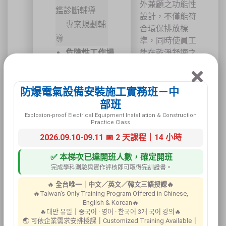
外兼顧之功能性
鑑診斷輔導
設計，不僅能符
專案規劃輔
合環保排放標
導
準，同時使員工
危險性工作場
能在乾淨舒適之
廠房內工作。改
所審查申辦簽
善環境與提升工
證
作效率兩者兼
防爆電氣設備安裝施工實務班－中
顧，如此才是業
部班
者及員工之真正
Explosion-proof Electrical Equipment Installation & Construction
Practice Class
需求。
2026.09.10-09.11 📅 2 天課程｜14 小時
本公司依據各類
產業，考量廠房
✅ 本梯次已達開班人數，確定開班
作業區之佈置、
完成學科測驗與實作評核即可取得完訓證書。
使用設備、物料
🔥
全台唯一｜中文／英文／韓文三語授課🔥
及製程、物質之
🔥Taiwan's Only Training Program Offered in Chinese,
危害性、逸散方
English & Korean🔥
式及操作習慣，
🔥대만 유일｜중국어 · 영어 · 한국어 3개 국어 강의🔥
🌏 可依企業需求安排授課
｜
Customized Training Available
｜
進行系統設計與