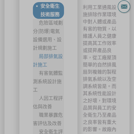
安全衛生
利用工業通風設
技術服務
施排除作業環境
中對人體或產品
危險區域劃
有害的物質，以
分(防爆)電氣
維護人員之健康
設備選用、設
提高其工作效率
計規劃施工
或提昇產品良
局部排氣設
率，從工廠屋頂
計施工
簡單的自然排風
扇到複雜的製程
有害氣體監
排氣系統以及空
測系統設計施
調系統皆是。而
工
其系統性能設計
人因工程評
之好壞，對環境
估與改善
品質與員工的安
職業暴露危
全衛生乃至產品
之良率皆有重大
害評估及改善
的影響。故廠內
安全衛生評