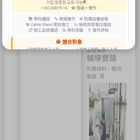
기업 맞춤형 교육 가능🌏
安裝使其控制風
⚡ IEC 60079-14 🛠 理論＋實作
速有效的捕集各
📚 學科講授 🔧 現場實作 ⚙ 防爆設備安裝
種有害物質並加
🛠 Cable Gland 密封施工 🔩 接地與等電位連結
以控制，以符合
📋 施工品質確認 📝 學科測驗 🏅 實作評核
勞工作業環境空
👷 適合對象
氣中有害物容許
濃度標準。
✔ 防爆電氣施工人員
✔ 電氣工程師／監工人員
✔ 設備維護人員
✔ 工程承攬商
輔導實蹟
✔ 工廠設備管理人員
利基材料、銀河
📍 上課地點／主辦資訊
製版…等
祐昕技術股份有限公司（祐大-台中分公司）
40458 臺中市北區中清路一段100號9樓
主辦單位
台灣省工商安全衛生協會
祐大技術顧問股份有限公司
技術協辦
防爆安全聯合教育訓練中心（ExTW）
協辦單位
三左興業股份有限公司（SANCTITY）
🚗 交通資訊
🚄 建議搭乘高鐵至臺中站後轉乘計程車
🚘 停車位有限，建議共乘或搭乘大眾運輸工具
🌱 大眾運輸每人每公里約可減少 67% 碳排放