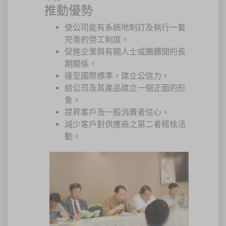
祐大技術顧問股份有限公司
技術協辦
推動優勢
防爆安全聯合教育訓練中心（ExTW）
協辦單位
三左興業股份有限公司（SANCTITY）
使公司能有系統地制訂及執行一套
🚗 交通資訊
完善的勞工制度。
🚄 建議搭乘高鐵至臺中站後轉乘計程車
促進企業與有關人士或團體間的長
🚘 停車位有限，建議共乘或搭乘大眾運輸工具
🌱 大眾運輸每人每公里約可減少 67% 碳排放
期關係。
達至國際標準，建立公信力。
🔥 線上報名｜火速搶位
給公司及其產品建立一個正面的形
象。
名額有限，依完成報名及繳費順序保留名額，額滿即截止。
提昇客戶及一般消費者信心。
減少客戶對供應商之第二者稽核活
關閉
動。