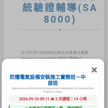
統驗證輔導(SA
8000)
於1997年10月份所公佈之社會責任標準
Social Accountability 8000 (簡稱SA
8000)，是全球第一個有關道德規範的國
際標準。根據「國際勞工組織公約」、
「世界人權宣言」、「聯合國兒童權益公
防爆電氣設備安裝施工實務班－中
約」以及「聯合國消除一切形式歧視婦女
部班
行為公約」等原則所制定的 SA 8000，適
Explosion-proof Electrical Equipment Installation & Construction
Practice Class
用於世界各地，任何行業，不同規模的組
2026.09.10-09.11 📅 2 天課程｜14 小時
織與公司，其宗旨是在確保生產商及供應
商所提供的產品，皆符合社會責任的要