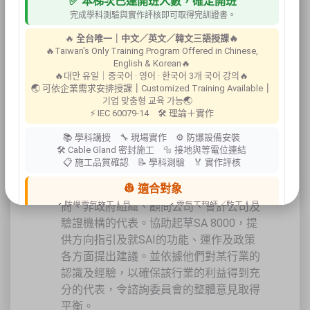
✅ 本梯次已達開班人數，確定開班
求。
完成學科測驗與實作評核即可取得完訓證書。
SA 8000 是由 Council on Economic
🔥
全台唯一｜中文／英文／韓文三語授課🔥
Priorities (簡稱CEP) 的附屬組織 SAI-
🔥Taiwan's Only Training Program Offered in Chinese,
Social Accountability International 所倡
English & Korean🔥
議的行動計劃。CEP是位美國紐約的一個
🔥대만 유일｜중국어 · 영어 · 한국어 3개 국어 강의🔥
🌏 可依企業需求安排授課
｜
Customized Training Available
｜
公眾服務研究機構，成立於1969年；其
기업 맞춤형 교육 가능🌏
使命是準確及中立地分析商業組織機構在
⚡ IEC 60079-14 🛠 理論＋實作
社會責任方面的表現。
📚 學科講授 🔧 現場實作 ⚙ 防爆設備安裝
SAI 於1997年初成立，並召集了一群專
🛠 Cable Gland 密封施工 🔩 接地與等電位連結
家組成諮詢委員會 ( Advisory Board ) ，
📋 施工品質確認 📝 學科測驗 🏅 實作評核
其成員來自工會、人權組織、兒童權益組
👷 適合對象
織、學術組織、零售商、製造商、承包
商、非政府組織、顧問公司、會計公司及
✔ 防爆電氣施工人員
✔ 電氣工程師／監工人員
✔ 設備維護人員
✔ 工程承攬商
驗證機構的代表。協助起草SA 8000，提
✔ 工廠設備管理人員
供方向指引及就SAI的功能、運作及政策
📍 上課地點／主辦資訊
各方面提出建議。並依據他們對某行業的
認識及經驗，以確保該行業的利益得到充
祐昕技術股份有限公司（祐大-台中分公司）
40458 臺中市北區中清路一段100號9樓
分的代表，令諮詢委員會的整體意見取得
主辦單位
台灣省工商安全衛生協會
平衡。