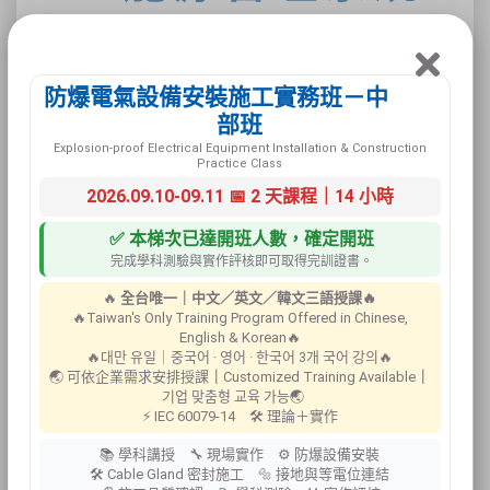
(ISO 50001)
防爆電氣設備安裝施工實務班－中
部班
Explosion-proof Electrical Equipment Installation & Construction
Practice Class
從歐盟陸續發展的能源法令法規及能源管
2026.09.10-09.11 📅 2 天課程｜14 小時
理系統的發展趨勢觀之，調整產業能源使
✅ 本梯次已達開班人數，確定開班
用結構以及建立能源管理機制，已經成為
完成學科測驗與實作評核即可取得完訓證書。
企業提升綠色生產力之重要議題，也是企
業維持市場競爭力的關鍵。ISO國際標準
🔥
全台唯一｜中文／英文／韓文三語授課🔥
組織也順應此一趨勢，於2011年6月正式
🔥Taiwan's Only Training Program Offered in Chinese,
English & Korean🔥
發布適用於企業的系統化能源管理標準
🔥대만 유일｜중국어 · 영어 · 한국어 3개 국어 강의🔥
ISO 50001，使企業透過建置能源管理系
🌏 可依企業需求安排授課
｜
Customized Training Available
｜
統，提高能源使用效率並降低能源成本。
기업 맞춤형 교육 가능🌏
⚡ IEC 60079-14 🛠 理論＋實作
ISO 50001能源管理系統標準是以一些準
則與計劃的建立並提供企業一個必要系統
📚 學科講授 🔧 現場實作 ⚙ 防爆設備安裝
的架構，讓企業能以一個有組織的方式，
🛠 Cable Gland 密封施工 🔩 接地與等電位連結