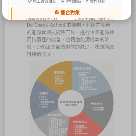
📋 施工品質確認 📝 學科測驗 🏅 實作評核
並在不影響現有營運下，將能源使用效率
提升到最有效益的狀態，並與企業運作之
👷 適合對象
方針和目標相配合，再輔以PDCA (Plan-
✔ 防爆電氣施工人員
✔ 電氣工程師／監工人員
Do-Check-Action) 的機制，利用許多新
✔ 設備維護人員
✔ 工程承攬商
✔ 工廠設備管理人員
的能源管理技術與工具，進行企業能源運
用持續性的改善，也藉由能源成本的降
📍 上課地點／主辦資訊
低、GHG溫室氣體排放的減少，達到能源
祐昕技術股份有限公司（祐大-台中分公司）
可持續發展。
40458 臺中市北區中清路一段100號9樓
主辦單位
台灣省工商安全衛生協會
祐大技術顧問股份有限公司
技術協辦
防爆安全聯合教育訓練中心（ExTW）
協辦單位
三左興業股份有限公司（SANCTITY）
🚗 交通資訊
🚄 建議搭乘高鐵至臺中站後轉乘計程車
🚘 停車位有限，建議共乘或搭乘大眾運輸工具
🌱 大眾運輸每人每公里約可減少 67% 碳排放
🔥 線上報名｜火速搶位
名額有限，依完成報名及繳費順序保留名額，額滿即截止。