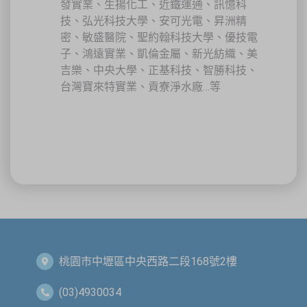
發實業、生揚化工、近鐵運通、訊憶科
名額有限，依完成報名及繳費順序保留名額，額滿即截止。
技、弘光科技大學、安可光電、昇洲精
密、敏盛醫院、聖約翰科技大學、優技電
子、鴻遠實業、凱倫金屬、新光紡織、美
關閉
吉樂、中央大學、正基科技、智勝科技、
台灣寶來特實業、貢寮淨水廠…等
桃園市中壢區中央西路二段168號2樓
(03)4930034