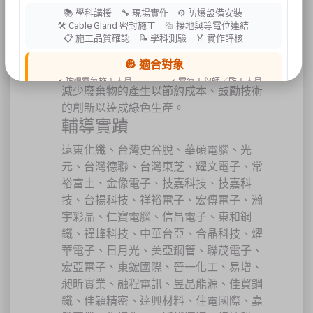
(Plan-Do-Check-Act) 管理模式之中。其
📚 學科講授 🔧 現場實作 ⚙ 防爆設備安裝
優點包括：系統性地落實環保措施、提高
🛠 Cable Gland 密封施工 🔩 接地與等電位連結
📋 施工品質確認 📝 學科測驗 🏅 實作評核
企業之綠色形象及增進公眾關係、改進操
作技術以降低營運成本、有效減少整體環
👷 適合對象
境風險、節省能源和原物料的消耗成本、
✔ 防爆電氣施工人員
✔ 電氣工程師／監工人員
減少廢棄物的產生以節約成本、鼓勵技術
✔ 設備維護人員
✔ 工程承攬商
的創新以達成綠色生產。
✔ 工廠設備管理人員
輔導實蹟
📍 上課地點／主辦資訊
遠東化纖、台灣史谷脫、華碩電腦、光
祐昕技術股份有限公司（祐大-台中分公司）
40458 臺中市北區中清路一段100號9樓
元、台灣德聯、台灣東芝、耀文電子、常
主辦單位
台灣省工商安全衛生協會
裕富士、金像電子、技嘉科技、技嘉科
祐大技術顧問股份有限公司
技術協辦
技、台揚科技、祥裕電子、宏傳電子、瀚
防爆安全聯合教育訓練中心（ExTW）
協辦單位
三左興業股份有限公司（SANCTITY）
宇彩晶、仁寶電腦、信昌電子、東和鋼
鐵、禕峰科技、中華台亞、合晶科技、燿
🚗 交通資訊
華電子、日月光、美亞鋼管、聯茂電子、
🚄 建議搭乘高鐵至臺中站後轉乘計程車
🚘 停車位有限，建議共乘或搭乘大眾運輸工具
宏亞電子、東鋐國際、晉一化工、易增、
🌱 大眾運輸每人每公里約可減少 67% 碳排放
昶昕實業、融程電訊、昱晶能源、佳貿鋼
鐵、佳穎精密、達興材料、住電國際、嘉
🔥 線上報名｜火速搶位