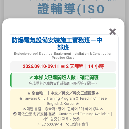
證輔導(ISO
14001)
防爆電氣設備安裝施工實務班－中
部班
Explosion-proof Electrical Equipment Installation & Construction
Practice Class
國際標準組織 (ISO International
2026.09.10-09.11 📅 2 天課程｜14 小時
Organization for Standardiation)繼成功地
推出ISO 9000品質管理系統系列標準
✅ 本梯次已達開班人數，確定開班
後，緊接著進行 ISO 14001環境管理系列
完成學科測驗與實作評核即可取得完訓證書。
標準之制定，在1996年首先公佈第一個
🔥
全台唯一｜中文／英文／韓文三語授課🔥
版本，並於2015年改版成新版的環境管
🔥Taiwan's Only Training Program Offered in Chinese,
English & Korean🔥
理系統標準(ISO 14001)，以提供產業建
🔥대만 유일｜중국어 · 영어 · 한국어 3개 국어 강의🔥
立國際認同的環境管理準則及驗證規範。
🌏 可依企業需求安排授課
｜
Customized Training Available
｜
而ISO 14001環境管理標準之架構則環繞
기업 맞춤형 교육 가능🌏
⚡ IEC 60079-14 🛠 理論＋實作
在追求持續改善及追求績效的 PDCA