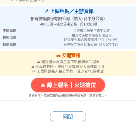
📍 上課地點／主辦資訊
祐昕技術股份有限公司（祐大-台中分公司）
40458 臺中市北區中清路一段100號9樓
主辦單位
台灣省工商安全衛生協會
祐大技術顧問股份有限公司
技術協辦
防爆安全聯合教育訓練中心（ExTW）
協辦單位
三左興業股份有限公司（SANCTITY）
🚗 交通資訊
🚄 建議搭乘高鐵至臺中站後轉乘計程車
🚘 停車位有限，建議共乘或搭乘大眾運輸工具
🌱 大眾運輸每人每公里約可減少 67% 碳排放
🔥 線上報名｜火速搶位
名額有限，依完成報名及繳費順序保留名額，額滿即截止。
52-LR 不鏽鋼防割手套
840 防割防熱手
關閉