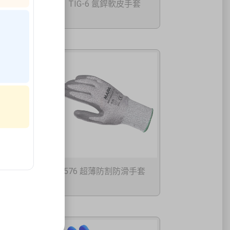
TIG-6 氬銲軟皮手套
套
576 超薄防割防滑手套