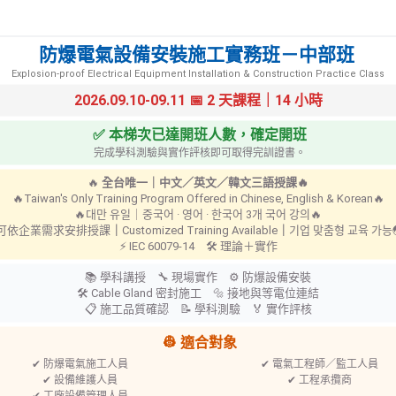
防爆電氣設備安裝施工實務班－中部班
5KV 低壓手套
A-2025 工作皮
Explosion-proof Electrical Equipment Installation & Construction Practice Class
2026.09.10-09.11 📅 2 天課程｜14 小時
✅ 本梯次已達開班人數，確定開班
完成學科測驗與實作評核即可取得完訓證書。
🔥
全台唯一｜中文／英文／韓文三語授課🔥
🔥Taiwan's Only Training Program Offered in Chinese, English & Korean🔥
🔥대만 유일｜중국어 · 영어 · 한국어 3개 국어 강의🔥
 可依企業需求安排授課
｜
Customized Training Available
｜
기업 맞춤형 교육 가
⚡ IEC 60079-14 🛠 理論＋實作
📚 學科講授 🔧 現場實作 ⚙ 防爆設備安裝
🛠 Cable Gland 密封施工 🔩 接地與等電位連結
📋 施工品質確認 📝 學科測驗 🏅 實作評核
👷 適合對象
TIG-14 氬銲軟皮手套
TIG-8 氬銲軟皮
✔ 防爆電氣施工人員
✔ 電氣工程師／監工人員
✔ 設備維護人員
✔ 工程承攬商
✔ 工廠設備管理人員