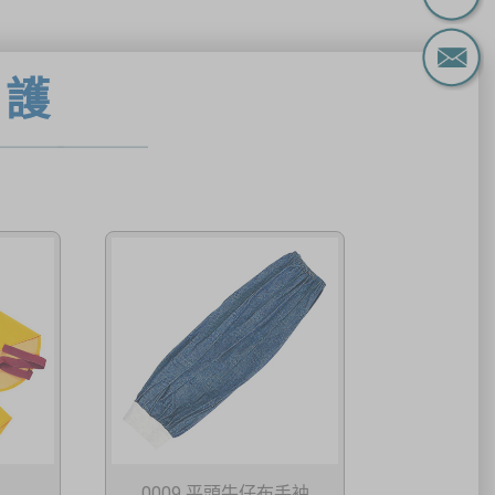
防護
0009 平頭牛仔布手袖