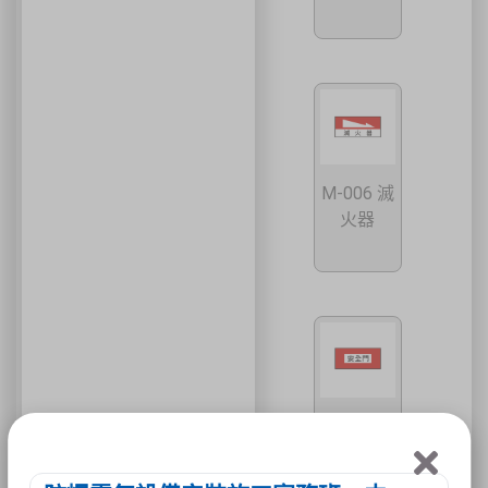
M-006 滅
火器
M-007 安
全門