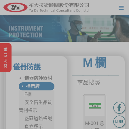
重要消息
M欄
儀器防護
儀器防護器材
商品搜尋
標示牌
F欄
安全衛生品質
管制標示
廠區道路標識
M-001 急
直立標示