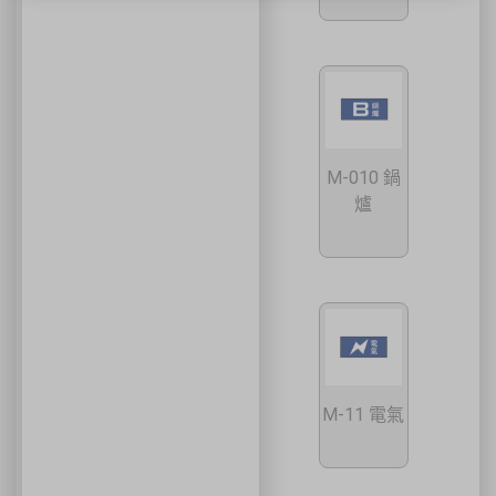
✔ 設備維護人員
✔ 工程承攬商
✔ 工廠設備管理人員
📍 上課地點／主辦資訊
祐昕技術股份有限公司（祐大-台中分公司）
40458 臺中市北區中清路一段100號9樓
主辦單位
台灣省工商安全衛生協會
祐大技術顧問股份有限公司
技術協辦
防爆安全聯合教育訓練中心（ExTW）
M-010 鍋
協辦單位
三左興業股份有限公司（SANCTITY）
爐
🚗 交通資訊
🚄 建議搭乘高鐵至臺中站後轉乘計程車
🚘 停車位有限，建議共乘或搭乘大眾運輸工具
🌱 大眾運輸每人每公里約可減少 67% 碳排放
🔥 線上報名｜火速搶位
名額有限，依完成報名及繳費順序保留名額，額滿即截止。
M-11 電氣
關閉