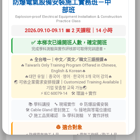
防爆電氣設備安裝施工實務班－中
部班
Explosion-proof Electrical Equipment Installation & Construction
Practice Class
2026.09.10-09.11 📅 2 天課程｜14 小時
✅ 本梯次已達開班人數，確定開班
M-008 危
完成學科測驗與實作評核即可取得完訓證書。
險品貯藏
🔥
全台唯一｜中文／英文／韓文三語授課🔥
所
🔥Taiwan's Only Training Program Offered in Chinese,
English & Korean🔥
🔥대만 유일｜중국어 · 영어 · 한국어 3개 국어 강의🔥
🌏 可依企業需求安排授課
｜
Customized Training Available
｜
기업 맞춤형 교육 가능🌏
⚡ IEC 60079-14 🛠 理論＋實作
📚 學科講授 🔧 現場實作 ⚙ 防爆設備安裝
🛠 Cable Gland 密封施工 🔩 接地與等電位連結
📋 施工品質確認 📝 學科測驗 🏅 實作評核
M-009 安
👷 適合對象
全門
✔ 防爆電氣施工人員
✔ 電氣工程師／監工人員