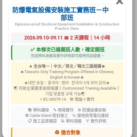
防爆電氣設備安裝施工實務班－中
部班
Explosion-proof Electrical Equipment Installation & Construction
Practice Class
HP-156 吸
2026.09.10-09.11 📅 2 天課程｜14 小時
油棉
✅ 本梯次已達開班人數，確定開班
完成學科測驗與實作評核即可取得完訓證書。
🔥
全台唯一｜中文／英文／韓文三語授課🔥
🔥Taiwan's Only Training Program Offered in Chinese,
English & Korean🔥
🔥대만 유일｜중국어 · 영어 · 한국어 3개 국어 강의🔥
🌏 可依企業需求安排授課
｜
Customized Training Available
｜
기업 맞춤형 교육 가능🌏
⚡ IEC 60079-14 🛠 理論＋實作
MXO1000
吸油棉
📚 學科講授 🔧 現場實作 ⚙ 防爆設備安裝
🛠 Cable Gland 密封施工 🔩 接地與等電位連結
📋 施工品質確認 📝 學科測驗 🏅 實作評核
👷 適合對象