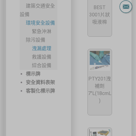
建築交通安全
BEST
設備
3001片狀
吸液棉
環境安全設備
緊急沖淋
除污設備
洩漏處理
救護設備
綜合設備
標示牌
PTY201洩
安全資料表架
補劑
客製化標示牌
7"L(18cmL
)