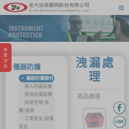
重要消息
洩漏處
儀器防護
理
儀器防護器材
個人防護設備
墜落防護設備
商品搜尋
局限空間/氣
體/偵測
工業安全/設備
安全