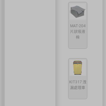
MAT-204
片狀吸液
棉
KIT317 洩
漏處理車