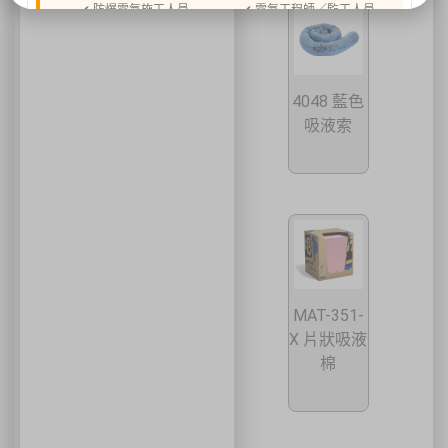
✔ 防爆電氣施工人員
✔ 電氣工程師／監工人員
✔ 設備維護人員
✔ 工程承攬商
✔ 工廠設備管理人員
📍 上課地點／主辦資訊
4048 藍色
祐昕技術股份有限公司（祐大-台中分公司）
吸液索
40458 臺中市北區中清路一段100號9樓
主辦單位
台灣省工商安全衛生協會
祐大技術顧問股份有限公司
技術協辦
防爆安全聯合教育訓練中心（ExTW）
協辦單位
三左興業股份有限公司（SANCTITY）
🚗 交通資訊
🚄 建議搭乘高鐵至臺中站後轉乘計程車
🚘 停車位有限，建議共乘或搭乘大眾運輸工具
🌱 大眾運輸每人每公里約可減少 67% 碳排放
MAT-351-
🔥 線上報名｜火速搶位
X 片狀吸液
棉
名額有限，依完成報名及繳費順序保留名額，額滿即截止。
關閉