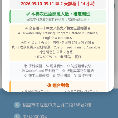
2026.09.10-09.11 📅 2 天課程｜14 小時
客製化標示牌
✅ 本梯次已達開班人數，確定開班
完成學科測驗與實作評核即可取得完訓證書。
🔥
全台唯一｜中文／英文／韓文三語授課🔥
安全資料
🔥Taiwan's Only Training Program Offered in Chinese,
表架室內
English & Korean🔥
🔥대만 유일｜중국어 · 영어 · 한국어 3개 국어 강의🔥
型
🌏 可依企業需求安排授課
｜
Customized Training Available
｜
기업 맞춤형 교육 가능🌏
⚡ IEC 60079-14 🛠 理論＋實作
📚 學科講授 🔧 現場實作 ⚙ 防爆設備安裝
🛠 Cable Gland 密封施工 🔩 接地與等電位連結
📋 施工品質確認 📝 學科測驗 🏅 實作評核
👷 適合對象
✔ 防爆電氣施工人員
✔ 電氣工程師／監工人員
✔ 設備維護人員
✔ 工程承攬商
✔ 工廠設備管理人員
桃園市中壢區中央西路二段168號2樓
📍 上課地點／主辦資訊
(03)4930034
祐昕技術股份有限公司（祐大-台中分公司）