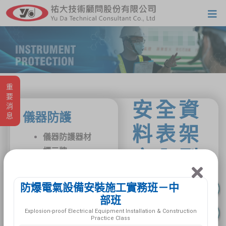
重要消息
安全資
儀器防護
料表架
儀器防護器材
標示牌
室內型
安全資料表架
安全資料表架
防爆電氣設備安裝施工實務班－中
商品搜尋
戶外型
部班
安全資料表架
Explosion-proof Electrical Equipment Installation & Construction
Practice Class
室內型