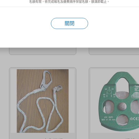
名額有限，依完成報名及繳費順序保留名額，額滿即截止。
關閉
KH-FE01 安全掛繩
KH-FE02 安全