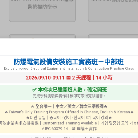
帶捲揚防墜器
防爆電氣設備安裝施工實務班－中部班
Explosion-proof Electrical Equipment Installation & Construction Practice Class
2026.09.10-09.11 📅 2 天課程｜14 小時
✅ 本梯次已達開班人數，確定開班
完成學科測驗與實作評核即可取得完訓證書。
🔥
全台唯一｜中文／英文／韓文三語授課🔥
3102000 捲揚式雙掛繩
1224306 彈性安
🔥Taiwan's Only Training Program Offered in Chinese, English & Korean🔥
🔥대만 유일｜중국어 · 영어 · 한국어 3개 국어 강의🔥
 可依企業需求安排授課
｜
Customized Training Available
｜
기업 맞춤형 교육 가
⚡ IEC 60079-14 🛠 理論＋實作