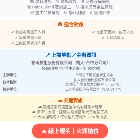
📚 學科講授 🔧 現場實作 ⚙ 防爆設備安裝
🛠 Cable Gland 密封施工 🔩 接地與等電位連結
📋 施工品質確認 📝 學科測驗 🏅 實作評核
👷 適合對象
✔ 防爆電氣施工人員
✔ 電氣工程師／監工人員
✔ 設備維護人員
✔ 工程承攬商
✔ 工廠設備管理人員
📍 上課地點／主辦資訊
祐昕技術股份有限公司（祐大-台中分公司）
40458 臺中市北區中清路一段100號9樓
AL420C2 安全掛繩
AE532/3 雙母索式
主辦單位
台灣省工商安全衛生協會
掛繩
祐大技術顧問股份有限公司
技術協辦
防爆安全聯合教育訓練中心（ExTW）
協辦單位
三左興業股份有限公司（SANCTITY）
🚗 交通資訊
🚄 建議搭乘高鐵至臺中站後轉乘計程車
🚘 停車位有限，建議共乘或搭乘大眾運輸工具
🌱 大眾運輸每人每公里約可減少 67% 碳排放
🔥 線上報名｜火速搶位