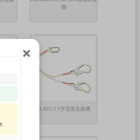
器
全掛繩
AL432/1 Y字型安全掛繩
능🌏