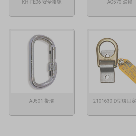
KH-FE06 安全掛繩
AG570 滑輪
AJ501 掛環
2101630 D型環固