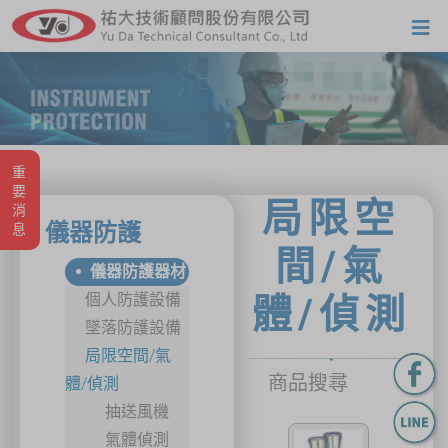
重要消息
局限空
儀器防護
間/氣
儀器防護器材
個人防護設備
體/偵測
墜落防護設備
局限空間/氣
商品搜尋
體/偵測
抽送風機
氣體偵測