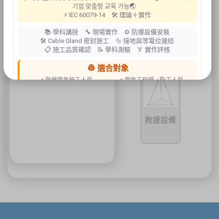
기업 맞춤형 교육 가능🌏
人員昏迷
⚡ IEC 60079-14 🛠 理論＋實作
警報器
📚 學科講授 🔧 現場實作 ⚙ 防爆設備安裝
🛠 Cable Gland 密封施工 🔩 接地與等電位連結
📋 施工品質確認 📝 學科測驗 🏅 實作評核
👷 適合對象
✔ 防爆電氣施工人員
✔ 電氣工程師／監工人員
✔ 設備維護人員
✔ 工程承攬商
✔ 工廠設備管理人員
📍 上課地點／主辦資訊
救援設備
祐昕技術股份有限公司（祐大-台中分公司）
40458 臺中市北區中清路一段100號9樓
主辦單位
台灣省工商安全衛生協會
祐大技術顧問股份有限公司
技術協辦
防爆安全聯合教育訓練中心（ExTW）
協辦單位
三左興業股份有限公司（SANCTITY）
🚗 交通資訊
🚄 建議搭乘高鐵至臺中站後轉乘計程車
🚘 停車位有限，建議共乘或搭乘大眾運輸工具
🌱 大眾運輸每人每公里約可減少 67% 碳排放