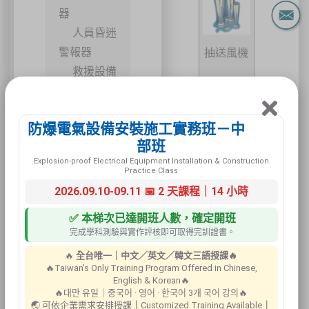
器
人員昏迷
警報器
抽送風機
救援設備
工業安全/設備
安全
防爆電氣設備安裝施工實務班－中
建築交通安全
部班
設備
Explosion-proof Electrical Equipment Installation & Construction
環境安全設備
Practice Class
氣體偵測
標示牌
2026.09.10-09.11 📅 2 天課程｜14 小時
器
安全資料表架
✅ 本梯次已達開班人數，確定開班
客製化標示牌
完成學科測驗與實作評核即可取得完訓證書。
🔥
全台唯一｜中文／英文／韓文三語授課🔥
🔥Taiwan's Only Training Program Offered in Chinese,
English & Korean🔥
🔥대만 유일｜중국어 · 영어 · 한국어 3개 국어 강의🔥
🌏 可依企業需求安排授課
｜
Customized Training Available
｜