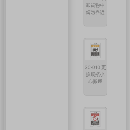
主辦單位
台灣省工商安全衛生協會
卸貨物中
祐大技術顧問股份有限公司
技術協辦
請勿靠近
防爆安全聯合教育訓練中心（ExTW）
協辦單位
三左興業股份有限公司（SANCTITY）
🚗 交通資訊
🚄 建議搭乘高鐵至臺中站後轉乘計程車
🚘 停車位有限，建議共乘或搭乘大眾運輸工具
🌱 大眾運輸每人每公里約可減少 67% 碳排放
🔥 線上報名｜火速搶位
名額有限，依完成報名及繳費順序保留名額，額滿即截止。
SC-010 更
換鋼瓶小
心搬運
關閉