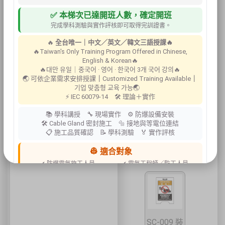
SC-007 動
✅ 本梯次已達開班人數，確定開班
火作業中
完成學科測驗與實作評核即可取得完訓證書。
🔥
全台唯一｜中文／英文／韓文三語授課🔥
🔥Taiwan's Only Training Program Offered in Chinese,
English & Korean🔥
🔥대만 유일｜중국어 · 영어 · 한국어 3개 국어 강의🔥
🌏 可依企業需求安排授課
｜
Customized Training Available
｜
기업 맞춤형 교육 가능🌏
⚡ IEC 60079-14 🛠 理論＋實作
SC-008 設
📚 學科講授 🔧 現場實作 ⚙ 防爆設備安裝
🛠 Cable Gland 密封施工 🔩 接地與等電位連結
備維修中
📋 施工品質確認 📝 學科測驗 🏅 實作評核
👷 適合對象
✔ 防爆電氣施工人員
✔ 電氣工程師／監工人員
✔ 設備維護人員
✔ 工程承攬商
✔ 工廠設備管理人員
📍 上課地點／主辦資訊
祐昕技術股份有限公司（祐大-台中分公司）
SC-009 裝
40458 臺中市北區中清路一段100號9樓