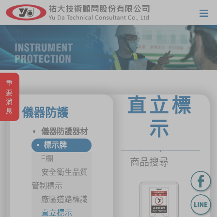
重要消息
直立標
儀器防護
示
儀器防護器材
標示牌
F欄
商品搜尋
安全衛生品質
管制標示
廠區道路標識
直立標示