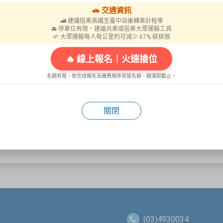
🚗 交通資訊
員嚴禁進入
止上蓋
🚄 建議搭乘高鐵至臺中站後轉乘計程車
🚘 停車位有限，建議共乘或搭乘大眾運輸工具
🌱 大眾運輸每人每公里約可減少 67% 碳排放
🔥 線上報名｜火速搶位
名額有限，依完成報名及繳費順序保留名額，額滿即截止。
關閉
(03)4930034