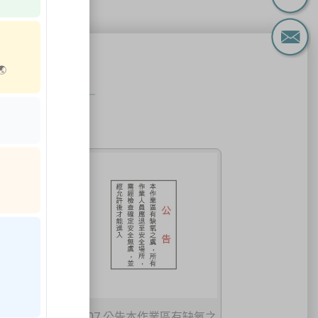
間標示
능🌏
正作中禁
W-07 公告本作業區有缺氧之