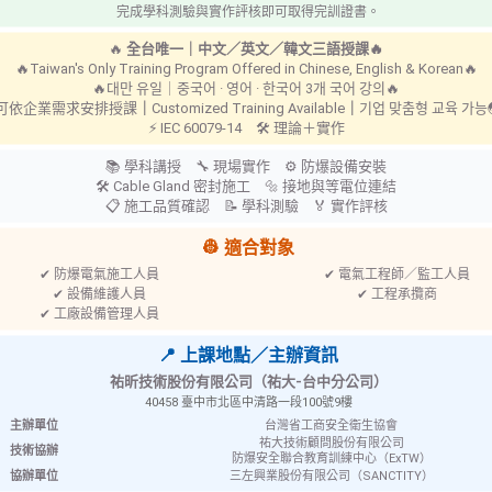
完成學科測驗與實作評核即可取得完訓證書。
🔥
全台唯一｜中文／英文／韓文三語授課🔥
🔥Taiwan's Only Training Program Offered in Chinese, English & Korean🔥
局限空
🔥대만 유일｜중국어 · 영어 · 한국어 3개 국어 강의🔥
 可依企業需求安排授課
｜
Customized Training Available
｜
기업 맞춤형 교육 가
⚡ IEC 60079-14 🛠 理論＋實作
📚 學科講授 🔧 現場實作 ⚙ 防爆設備安裝
商品搜尋
🛠 Cable Gland 密封施工 🔩 接地與等電位連結
📋 施工品質確認 📝 學科測驗 🏅 實作評核
👷 適合對象
✔ 防爆電氣施工人員
✔ 電氣工程師／監工人員
✔ 設備維護人員
✔ 工程承攬商
✔ 工廠設備管理人員
📍 上課地點／主辦資訊
祐昕技術股份有限公司（祐大-台中分公司）
40458 臺中市北區中清路一段100號9樓
主辦單位
台灣省工商安全衛生協會
祐大技術顧問股份有限公司
技術協辦
防爆安全聯合教育訓練中心（ExTW）
協辦單位
三左興業股份有限公司（SANCTITY）
W-15 本局限空間非本區作業
W-06 注意此區域內