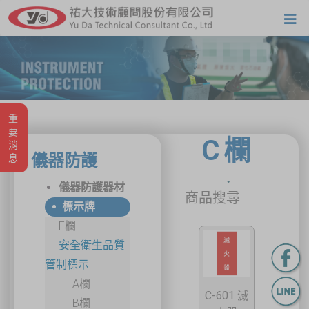
重要消息
C欄
儀器防護
儀器防護器材
商品搜尋
標示牌
F欄
安全衛生品質
管制標示
A欄
C-601 滅
B欄