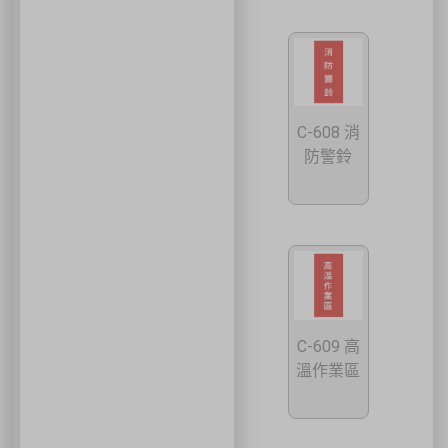
C-608 消
防警鈴
C-609 高
溫作業區