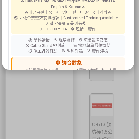
🔥Taiwan's Only Training Program Offered in Chinese,
English & Korean🔥
🔥대만 유일｜중국어 · 영어 · 한국어 3개 국어 강의🔥
🌏 可依企業需求安排授課
｜
Customized Training Available
｜
기업 맞춤형 교육 가능🌏
⚡ IEC 60079-14 🛠 理論＋實作
📚 學科講授 🔧 現場實作 ⚙ 防爆設備安裝
C-612 緊
🛠 Cable Gland 密封施工 🔩 接地與等電位連結
急時請敲
📋 施工品質確認 📝 學科測驗 🏅 實作評核
破此蓋板
👷 適合對象
開門
✔ 防爆電氣施工人員
✔ 電氣工程師／監工人員
✔ 設備維護人員
✔ 工程承攬商
✔ 工廠設備管理人員
📍 上課地點／主辦資訊
祐昕技術股份有限公司（祐大-台中分公司）
40458 臺中市北區中清路一段100號9樓
主辦單位
台灣省工商安全衛生協會
祐大技術顧問股份有限公司
技術協辦
防爆安全聯合教育訓練中心（ExTW）
C-613 消
協辦單位
三左興業股份有限公司（SANCTITY）
防栓1.5公
🚗 交通資訊