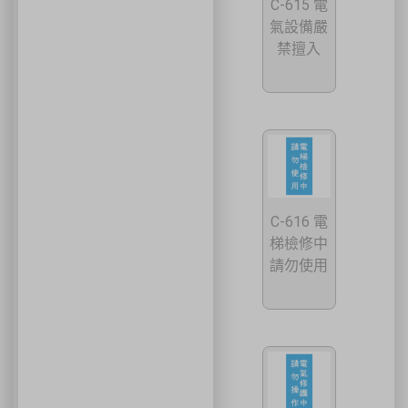
C-615 電
氣設備嚴
禁擅入
C-616 電
梯檢修中
請勿使用