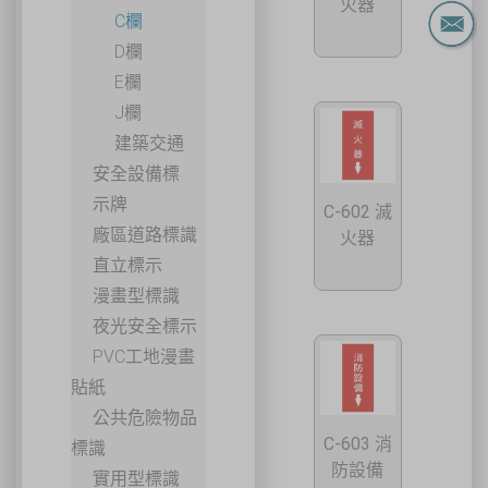
火器
C欄
D欄
E欄
J欄
建築交通
安全設備標
示牌
C-602 滅
廠區道路標識
火器
直立標示
漫畫型標識
夜光安全標示
PVC工地漫畫
貼紙
公共危險物品
C-603 消
標識
防設備
實用型標識