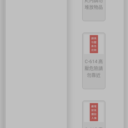
尺內請勿
🚄 建議搭乘高鐵至臺中站後轉乘計程車
堆放物品
🚘 停車位有限，建議共乘或搭乘大眾運輸工具
🌱 大眾運輸每人每公里約可減少 67% 碳排放
🔥 線上報名｜火速搶位
名額有限，依完成報名及繳費順序保留名額，額滿即截止。
關閉
C-614 高
壓危險請
勿靠近