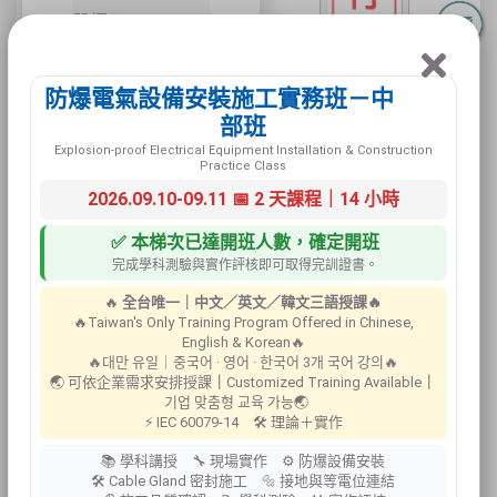
器標示
防爆電氣設備安裝施工實務班－中
部班
Explosion-proof Electrical Equipment Installation & Construction
Practice Class
2026.09.10-09.11 📅 2 天課程｜14 小時
✅ 本梯次已達開班人數，確定開班
完成學科測驗與實作評核即可取得完訓證書。
🔥
全台唯一｜中文／英文／韓文三語授課🔥
Z-001
🔥Taiwan's Only Training Program Offered in Chinese,
English & Korean🔥
🔥대만 유일｜중국어 · 영어 · 한국어 3개 국어 강의🔥
🌏 可依企業需求安排授課
｜
Customized Training Available
｜
기업 맞춤형 교육 가능🌏
⚡ IEC 60079-14 🛠 理論＋實作
📚 學科講授 🔧 現場實作 ⚙ 防爆設備安裝
🛠 Cable Gland 密封施工 🔩 接地與等電位連結