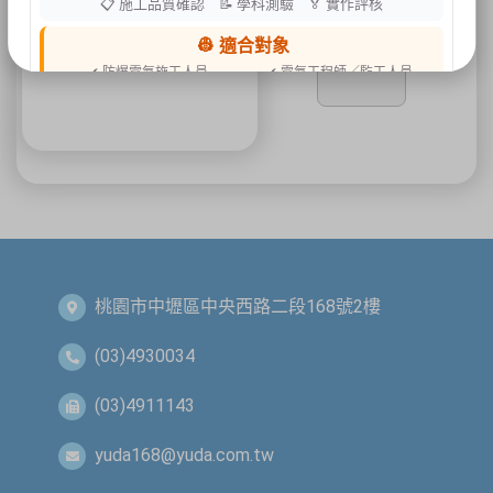
📋 施工品質確認 📝 學科測驗 🏅 實作評核
👷 適合對象
Z-002
✔ 防爆電氣施工人員
✔ 電氣工程師／監工人員
✔ 設備維護人員
✔ 工程承攬商
✔ 工廠設備管理人員
📍 上課地點／主辦資訊
祐昕技術股份有限公司（祐大-台中分公司）
40458 臺中市北區中清路一段100號9樓
主辦單位
台灣省工商安全衛生協會
祐大技術顧問股份有限公司
技術協辦
防爆安全聯合教育訓練中心（ExTW）
協辦單位
三左興業股份有限公司（SANCTITY）
桃園市中壢區中央西路二段168號2樓
🚗 交通資訊
🚄 建議搭乘高鐵至臺中站後轉乘計程車
(03)4930034
🚘 停車位有限，建議共乘或搭乘大眾運輸工具
🌱 大眾運輸每人每公里約可減少 67% 碳排放
(03)4911143
🔥 線上報名｜火速搶位
yuda168@yuda.com.tw
名額有限，依完成報名及繳費順序保留名額，額滿即截止。