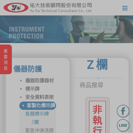
重要消息
Z欄
儀器防護
儀器防護器材
商品搜尋
標示牌
安全資料表架
客製化標示牌
各類標示牌
Z欄
緊急沖淋洗眼