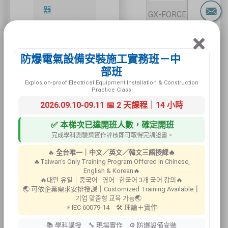
器
GX-FORCE
人員昏迷
四用氣體
警報器
偵測器
救援設備
防爆電氣設備安裝施工實務班－中
工業安全/設備
部班
安全
Explosion-proof Electrical Equipment Installation & Construction
Practice Class
建築交通安全
2026.09.10-09.11 📅 2 天課程｜14 小時
設備
環境安全設備
✅ 本梯次已達開班人數，確定開班
M40 四用
完成學科測驗與實作評核即可取得完訓證書。
標示牌
氣體偵測
安全資料表架
🔥
全台唯一｜中文／英文／韓文三語授課🔥
器
🔥Taiwan's Only Training Program Offered in Chinese,
客製化標示牌
English & Korean🔥
🔥대만 유일｜중국어 · 영어 · 한국어 3개 국어 강의🔥
🌏 可依企業需求安排授課
｜
Customized Training Available
｜
기업 맞춤형 교육 가능🌏
⚡ IEC 60079-14 🛠 理論＋實作
📚 學科講授 🔧 現場實作 ⚙ 防爆設備安裝