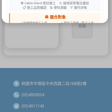
🛠 Cable Gland 密封施工 🔩 接地與等電位連結
📋 施工品質確認 📝 學科測驗 🏅 實作評核
PS200 四
👷 適合對象
用氣體偵
✔ 防爆電氣施工人員
✔ 電氣工程師／監工人員
測器
✔ 設備維護人員
✔ 工程承攬商
✔ 工廠設備管理人員
📍 上課地點／主辦資訊
祐昕技術股份有限公司（祐大-台中分公司）
40458 臺中市北區中清路一段100號9樓
主辦單位
台灣省工商安全衛生協會
祐大技術顧問股份有限公司
技術協辦
防爆安全聯合教育訓練中心（ExTW）
協辦單位
三左興業股份有限公司（SANCTITY）
🚗 交通資訊
桃園市中壢區中央西路二段168號2樓
🚄 建議搭乘高鐵至臺中站後轉乘計程車
🚘 停車位有限，建議共乘或搭乘大眾運輸工具
🌱 大眾運輸每人每公里約可減少 67% 碳排放
(03)4930034
🔥 線上報名｜火速搶位
(03)4911143
名額有限，依完成報名及繳費順序保留名額，額滿即截止。