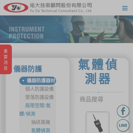
重要消息
氣體偵
儀器防護
測器
儀器防護器材
個人防護設備
墜落防護設備
商品搜尋
局限空間/氣
體/偵測
抽送風機
氣體偵測