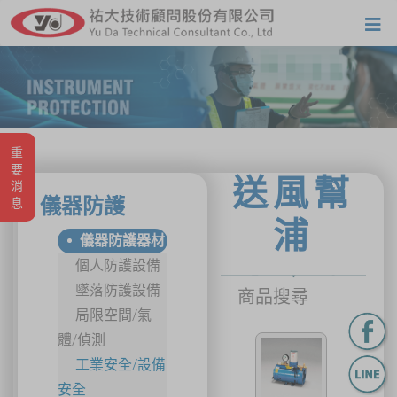
重要消息
送風幫
儀器防護
浦
儀器防護器材
個人防護設備
墜落防護設備
商品搜尋
局限空間/氣
體/偵測
工業安全/設備
安全