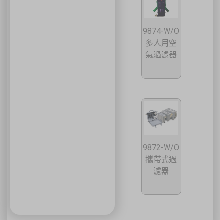
🚄 建議搭乘高鐵至臺中站後轉乘計程車
🚘 停車位有限，建議共乘或搭乘大眾運輸工具
🌱 大眾運輸每人每公里約可減少 67% 碳排放
9874-W/O
🔥 線上報名｜火速搶位
多人用空
氣過濾器
名額有限，依完成報名及繳費順序保留名額，額滿即截止。
關閉
9872-W/O
攜帶式過
濾器