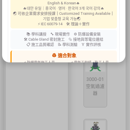
English & Korean🔥
🔥대만 유일｜중국어 · 영어 · 한국어 3개 국어 강의🔥
🌏 可依企業需求安排授課
｜
Customized Training Available
｜
9700-02
기업 맞춤형 교육 가능🌏
幫浦濾心
⚡ IEC 60079-14 🛠 理論＋實作
📚 學科講授 🔧 現場實作 ⚙ 防爆設備安裝
🛠 Cable Gland 密封施工 🔩 接地與等電位連結
📋 施工品質確認 📝 學科測驗 🏅 實作評核
👷 適合對象
✔ 防爆電氣施工人員
✔ 電氣工程師／監工人員
✔ 設備維護人員
✔ 工程承攬商
✔ 工廠設備管理人員
3000-01
📍 上課地點／主辦資訊
空氣過濾
祐昕技術股份有限公司（祐大-台中分公司）
器
40458 臺中市北區中清路一段100號9樓
主辦單位
台灣省工商安全衛生協會
祐大技術顧問股份有限公司
技術協辦
防爆安全聯合教育訓練中心（ExTW）
協辦單位
三左興業股份有限公司（SANCTITY）
🚗 交通資訊