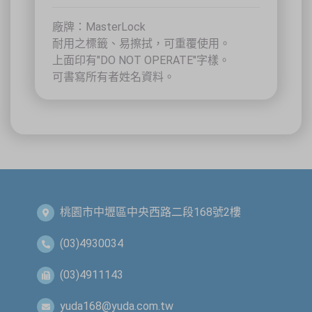
祐大技術顧問股份有限公司
技術協辦
防爆安全聯合教育訓練中心（ExTW）
廠牌：MasterLock
協辦單位
三左興業股份有限公司（SANCTITY）
耐用之標籤、易擦拭，可重覆使用。
🚗 交通資訊
上面印有"DO NOT OPERATE"字樣。
🚄 建議搭乘高鐵至臺中站後轉乘計程車
可書寫所有者姓名資料。
🚘 停車位有限，建議共乘或搭乘大眾運輸工具
🌱 大眾運輸每人每公里約可減少 67% 碳排放
🔥 線上報名｜火速搶位
名額有限，依完成報名及繳費順序保留名額，額滿即截止。
關閉
桃園市中壢區中央西路二段168號2樓
(03)4930034
(03)4911143
yuda168@yuda.com.tw