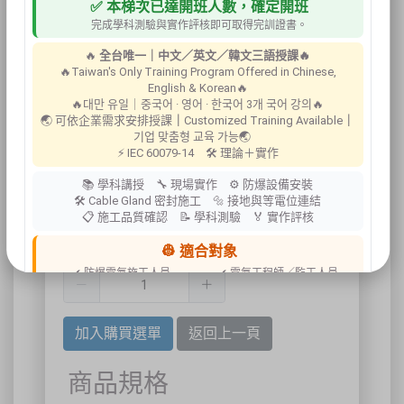
✅ 本梯次已達開班人數，確定開班
完成學科測驗與實作評核即可取得完訓證書。
🔥
全台唯一｜中文／英文／韓文三語授課🔥
🔥Taiwan's Only Training Program Offered in Chinese,
English & Korean🔥
🔥대만 유일｜중국어 · 영어 · 한국어 3개 국어 강의🔥
🌏 可依企業需求安排授課
｜
Customized Training Available
｜
기업 맞춤형 교육 가능🌏
⚡ IEC 60079-14 🛠 理論＋實作
📚 學科講授 🔧 現場實作 ⚙ 防爆設備安裝
斷能安全鎖具
🛠 Cable Gland 密封施工 🔩 接地與等電位連結
📋 施工品質確認 📝 學科測驗 🏅 實作評核
👷 適合對象
數量:
✔ 防爆電氣施工人員
✔ 電氣工程師／監工人員
✔ 設備維護人員
✔ 工程承攬商
✔ 工廠設備管理人員
加入購買選單
返回上一頁
📍 上課地點／主辦資訊
祐昕技術股份有限公司（祐大-台中分公司）
商品規格
40458 臺中市北區中清路一段100號9樓
主辦單位
台灣省工商安全衛生協會