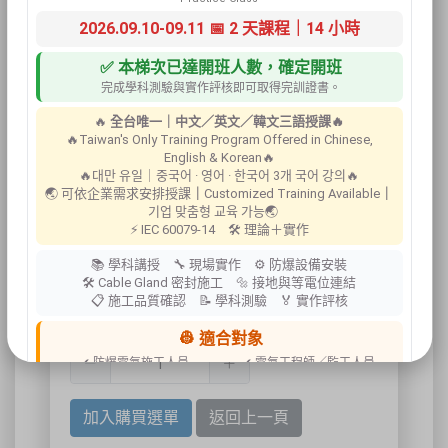
2026.09.10-09.11 📅 2 天課程｜14 小時
✅ 本梯次已達開班人數，確定開班
完成學科測驗與實作評核即可取得完訓證書。
🔥
全台唯一｜中文／英文／韓文三語授課🔥
🔥Taiwan's Only Training Program Offered in Chinese,
English & Korean🔥
🔥대만 유일｜중국어 · 영어 · 한국어 3개 국어 강의🔥
🌏 可依企業需求安排授課
｜
Customized Training Available
｜
기업 맞춤형 교육 가능🌏
⚡ IEC 60079-14 🛠 理論＋實作
斷能安全鎖具
📚 學科講授 🔧 現場實作 ⚙ 防爆設備安裝
🛠 Cable Gland 密封施工 🔩 接地與等電位連結
📋 施工品質確認 📝 學科測驗 🏅 實作評核
數量:
👷 適合對象
✔ 防爆電氣施工人員
✔ 電氣工程師／監工人員
✔ 設備維護人員
✔ 工程承攬商
✔ 工廠設備管理人員
加入購買選單
返回上一頁
📍 上課地點／主辦資訊