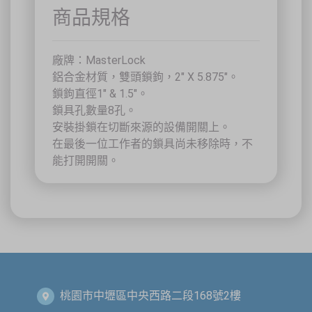
祐昕技術股份有限公司（祐大-台中分公司）
商品規格
40458 臺中市北區中清路一段100號9樓
主辦單位
台灣省工商安全衛生協會
祐大技術顧問股份有限公司
技術協辦
防爆安全聯合教育訓練中心（ExTW）
廠牌：MasterLock
協辦單位
三左興業股份有限公司（SANCTITY）
鋁合金材質，雙頭鎖鉤，2" X 5.875"。
🚗 交通資訊
鎖鉤直徑1" & 1.5"。
🚄 建議搭乘高鐵至臺中站後轉乘計程車
鎖具孔數量8孔。
🚘 停車位有限，建議共乘或搭乘大眾運輸工具
安裝掛鎖在切斷來源的設備開關上。
🌱 大眾運輸每人每公里約可減少 67% 碳排放
在最後一位工作者的鎖具尚未移除時，不
🔥 線上報名｜火速搶位
能打開開關。
名額有限，依完成報名及繳費順序保留名額，額滿即截止。
關閉
桃園市中壢區中央西路二段168號2樓