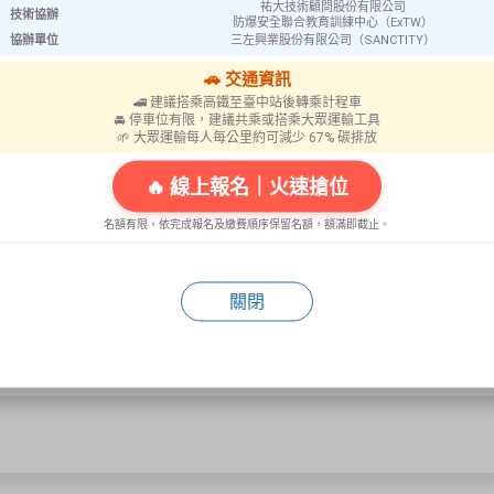
祐大技術顧問股份有限公司
技術協辦
防爆安全聯合教育訓練中心（ExTW）
協辦單位
三左興業股份有限公司（SANCTITY）
🚗 交通資訊
🚄 建議搭乘高鐵至臺中站後轉乘計程車
🚘 停車位有限，建議共乘或搭乘大眾運輸工具
商品規格
🌱 大眾運輸每人每公里約可減少 67% 碳排放
🔥 線上報名｜火速搶位
廠牌：MasterLock
名額有限，依完成報名及繳費順序保留名額，額滿即截止。
彈簧掛鎖，2.875" X 7"。
鎖鉤直徑1.75"。
鎖具孔數量5孔。
關閉
安裝掛鎖在切斷來源的設備開關上。
在最後一位工作者的鎖具尚未移除時，不能打開開關。