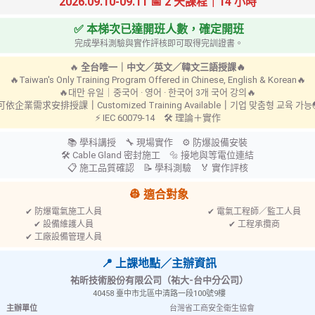
2026.09.10-09.11 📅 2 天課程｜14 小時
✅ 本梯次已達開班人數，確定開班
完成學科測驗與實作評核即可取得完訓證書。
427 安全掛
🔥
全台唯一｜中文／英文／韓文三語授課🔥
🔥Taiwan's Only Training Program Offered in Chinese, English & Korean🔥
🔥대만 유일｜중국어 · 영어 · 한국어 3개 국어 강의🔥
 可依企業需求安排授課
｜
Customized Training Available
｜
기업 맞춤형 교육 가
⚡ IEC 60079-14 🛠 理論＋實作
📚 學科講授 🔧 現場實作 ⚙ 防爆設備安裝
🛠 Cable Gland 密封施工 🔩 接地與等電位連結
📋 施工品質確認 📝 學科測驗 🏅 實作評核
👷 適合對象
✔ 防爆電氣施工人員
✔ 電氣工程師／監工人員
✔ 設備維護人員
✔ 工程承攬商
✔ 工廠設備管理人員
📍 上課地點／主辦資訊
祐昕技術股份有限公司（祐大-台中分公司）
40458 臺中市北區中清路一段100號9樓
主辦單位
台灣省工商安全衛生協會