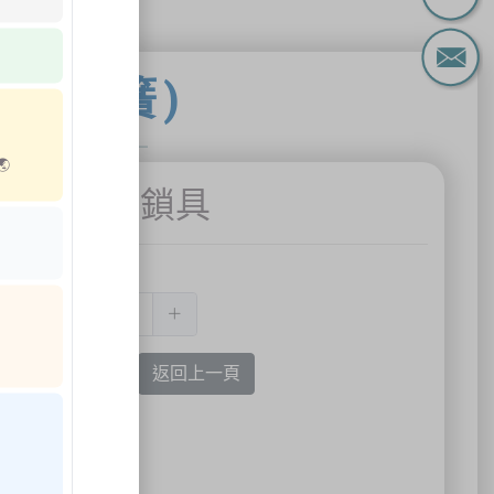
鎖(彈簧)
능🌏
斷能安全鎖具
數量:
加入購買選單
返回上一頁