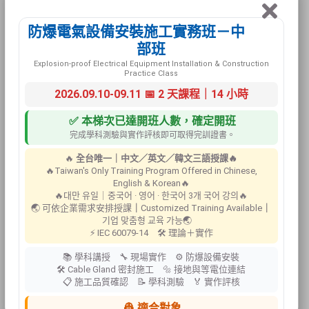
防爆電氣設備安裝施工實務班－中
部班
Explosion-proof Electrical Equipment Installation & Construction
Practice Class
2026.09.10-09.11 📅 2 天課程｜14 小時
✅ 本梯次已達開班人數，確定開班
完成學科測驗與實作評核即可取得完訓證書。
🔥
全台唯一｜中文／英文／韓文三語授課🔥
🔥Taiwan's Only Training Program Offered in Chinese,
斷能安全鎖具
English & Korean🔥
🔥대만 유일｜중국어 · 영어 · 한국어 3개 국어 강의🔥
🌏 可依企業需求安排授課
｜
Customized Training Available
｜
기업 맞춤형 교육 가능🌏
數量:
⚡ IEC 60079-14 🛠 理論＋實作
📚 學科講授 🔧 現場實作 ⚙ 防爆設備安裝
🛠 Cable Gland 密封施工 🔩 接地與等電位連結
📋 施工品質確認 📝 學科測驗 🏅 實作評核
加入購買選單
返回上一頁
👷 適合對象