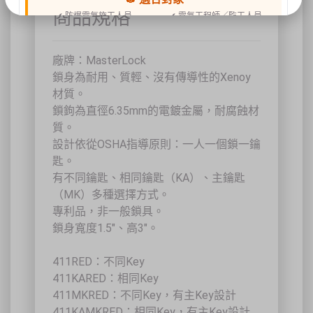
商品規格
✔ 防爆電氣施工人員
✔ 電氣工程師／監工人員
✔ 設備維護人員
✔ 工程承攬商
✔ 工廠設備管理人員
廠牌：MasterLock
📍 上課地點／主辦資訊
鎖身為耐用、質輕、沒有傳導性的Xenoy
祐昕技術股份有限公司（祐大-台中分公司）
材質。
40458 臺中市北區中清路一段100號9樓
鎖鉤為直徑6.35mm的電鍍金屬，耐腐蝕材
主辦單位
台灣省工商安全衛生協會
祐大技術顧問股份有限公司
質。
技術協辦
防爆安全聯合教育訓練中心（ExTW）
設計依從OSHA指導原則：一人一個鎖一鑰
協辦單位
三左興業股份有限公司（SANCTITY）
匙。
🚗 交通資訊
有不同鑰匙、相同鑰匙（KA）、主鑰匙
🚄 建議搭乘高鐵至臺中站後轉乘計程車
（MK）多種選擇方式。
🚘 停車位有限，建議共乘或搭乘大眾運輸工具
🌱 大眾運輸每人每公里約可減少 67% 碳排放
專利品，非一般鎖具。
鎖身寬度1.5"、高3"。
🔥 線上報名｜火速搶位
411RED：不同Key
名額有限，依完成報名及繳費順序保留名額，額滿即截止。
411KARED：相同Key
411MKRED：不同Key，有主Key設計
關閉
411KAMKRED：相同Key，有主Key設計