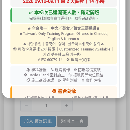
2026.09.10-09.11 📅 2 天課程｜14 小時
✅ 本梯次已達開班人數，確定開班
完成學科測驗與實作評核即可取得完訓證書。
🔥
全台唯一｜中文／英文／韓文三語授課🔥
🔥Taiwan's Only Training Program Offered in Chinese,
English & Korean🔥
🔥대만 유일｜중국어 · 영어 · 한국어 3개 국어 강의🔥
🌏 可依企業需求安排授課
｜
Customized Training Available
｜
기업 맞춤형 교육 가능🌏
⚡ IEC 60079-14 🛠 理論＋實作
📚 學科講授 🔧 現場實作 ⚙ 防爆設備安裝
斷能安全鎖具
🛠 Cable Gland 密封施工 🔩 接地與等電位連結
📋 施工品質確認 📝 學科測驗 🏅 實作評核
👷 適合對象
數量:
✔ 防爆電氣施工人員
✔ 電氣工程師／監工人員
✔ 設備維護人員
✔ 工程承攬商
✔ 工廠設備管理人員
📍 上課地點／主辦資訊
加入購買選單
返回上一頁
祐昕技術股份有限公司（祐大-台中分公司）