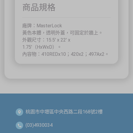
40458 臺中市北區中清路一段100號9樓
商品規格
主辦單位
台灣省工商安全衛生協會
祐大技術顧問股份有限公司
技術協辦
防爆安全聯合教育訓練中心（ExTW）
協辦單位
三左興業股份有限公司（SANCTITY）
廠牌：MasterLock
🚗 交通資訊
黃色本體，透明外蓋，可固定於牆上。
🚄 建議搭乘高鐵至臺中站後轉乘計程車
外觀尺寸：15.5' x 22' x
🚘 停車位有限，建議共乘或搭乘大眾運輸工具
1.75'（HxWxD）。
🌱 大眾運輸每人每公里約可減少 67% 碳排放
內容物：410REDx10；420x2；497Ax2。
🔥 線上報名｜火速搶位
名額有限，依完成報名及繳費順序保留名額，額滿即截止。
關閉
桃園市中壢區中央西路二段168號2樓
(03)4930034