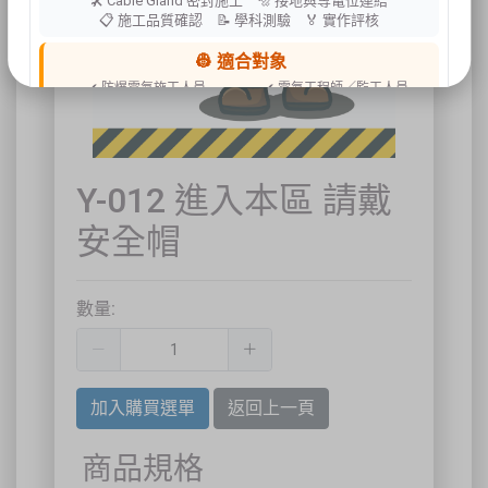
🛠 Cable Gland 密封施工 🔩 接地與等電位連結
📋 施工品質確認 📝 學科測驗 🏅 實作評核
👷 適合對象
✔ 防爆電氣施工人員
✔ 電氣工程師／監工人員
✔ 設備維護人員
✔ 工程承攬商
✔ 工廠設備管理人員
📍 上課地點／主辦資訊
Y-012 進入本區 請戴
祐昕技術股份有限公司（祐大-台中分公司）
40458 臺中市北區中清路一段100號9樓
安全帽
主辦單位
台灣省工商安全衛生協會
祐大技術顧問股份有限公司
技術協辦
防爆安全聯合教育訓練中心（ExTW）
協辦單位
三左興業股份有限公司（SANCTITY）
數量:
🚗 交通資訊
🚄 建議搭乘高鐵至臺中站後轉乘計程車
🚘 停車位有限，建議共乘或搭乘大眾運輸工具
🌱 大眾運輸每人每公里約可減少 67% 碳排放
加入購買選單
返回上一頁
🔥 線上報名｜火速搶位
商品規格
名額有限，依完成報名及繳費順序保留名額，額滿即截止。