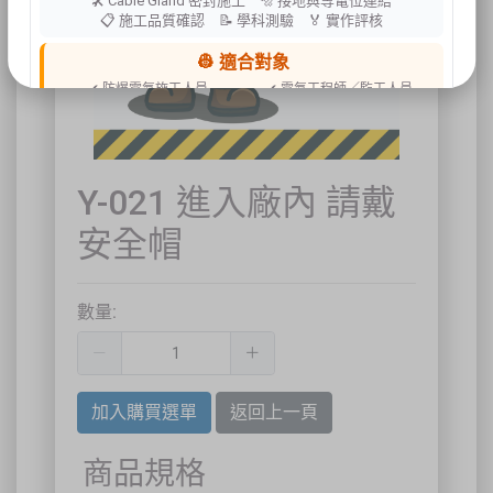
🛠 Cable Gland 密封施工 🔩 接地與等電位連結
📋 施工品質確認 📝 學科測驗 🏅 實作評核
👷 適合對象
✔ 防爆電氣施工人員
✔ 電氣工程師／監工人員
✔ 設備維護人員
✔ 工程承攬商
✔ 工廠設備管理人員
📍 上課地點／主辦資訊
Y-021 進入廠內 請戴
祐昕技術股份有限公司（祐大-台中分公司）
40458 臺中市北區中清路一段100號9樓
安全帽
主辦單位
台灣省工商安全衛生協會
祐大技術顧問股份有限公司
技術協辦
防爆安全聯合教育訓練中心（ExTW）
協辦單位
三左興業股份有限公司（SANCTITY）
數量:
🚗 交通資訊
🚄 建議搭乘高鐵至臺中站後轉乘計程車
🚘 停車位有限，建議共乘或搭乘大眾運輸工具
🌱 大眾運輸每人每公里約可減少 67% 碳排放
加入購買選單
返回上一頁
🔥 線上報名｜火速搶位
商品規格
名額有限，依完成報名及繳費順序保留名額，額滿即截止。