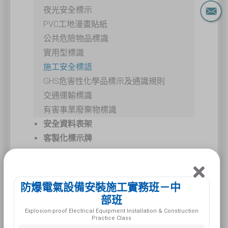
夜光安全標示
PVC工地漫畫貼紙
公共危險物品標識
實用型標識
施工安全標語
GHS危害性化學品標示及通識規則
交通運輸標識
有害事業廢棄物標識
安全資料表架
客製化標示牌
POP-11 保持環境
防爆電氣設備安裝施工實務班－中
部班
衛生清潔
Explosion-proof Electrical Equipment Installation & Construction
Practice Class