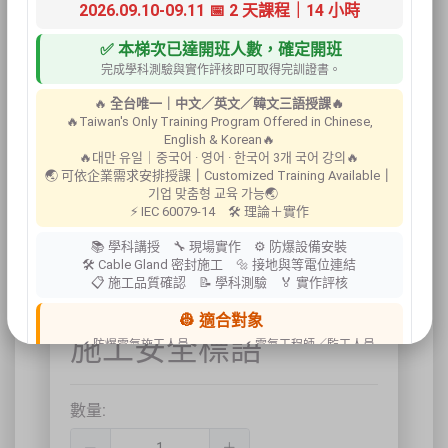
2026.09.10-09.11 📅 2 天課程｜14 小時
✅ 本梯次已達開班人數，確定開班
完成學科測驗與實作評核即可取得完訓證書。
🔥
全台唯一｜中文／英文／韓文三語授課🔥
🔥Taiwan's Only Training Program Offered in Chinese,
English & Korean🔥
🔥대만 유일｜중국어 · 영어 · 한국어 3개 국어 강의🔥
🌏 可依企業需求安排授課
｜
Customized Training Available
｜
기업 맞춤형 교육 가능🌏
⚡ IEC 60079-14 🛠 理論＋實作
📚 學科講授 🔧 現場實作 ⚙ 防爆設備安裝
🛠 Cable Gland 密封施工 🔩 接地與等電位連結
📋 施工品質確認 📝 學科測驗 🏅 實作評核
👷 適合對象
施工安全標語
✔ 防爆電氣施工人員
✔ 電氣工程師／監工人員
✔ 設備維護人員
✔ 工程承攬商
✔ 工廠設備管理人員
數量:
📍 上課地點／主辦資訊
祐昕技術股份有限公司（祐大-台中分公司）