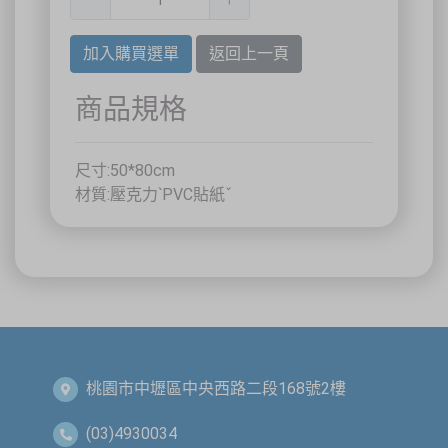
40458 臺中市北區中清路一段100號9樓
主辦單位
台灣省工商安全衛生協會
祐大技術顧問股份有限公司
加入購買選單
返回上一頁
技術協辦
防爆安全聯合教育訓練中心（ExTW）
協辦單位
三左興業股份有限公司（SANCTITY）
商品規格
🚗 交通資訊
🚄 建議搭乘高鐵至臺中站後轉乘計程車
🚘 停車位有限，建議共乘或搭乘大眾運輸工具
尺寸:50*80cm
🌱 大眾運輸每人每公里約可減少 67% 碳排放
材質:壓克力ˋPVC貼紙ˇ
🔥 線上報名｜火速搶位
名額有限，依完成報名及繳費順序保留名額，額滿即截止。
關閉
桃園市中壢區中央西路二段168號2樓
(03)4930034