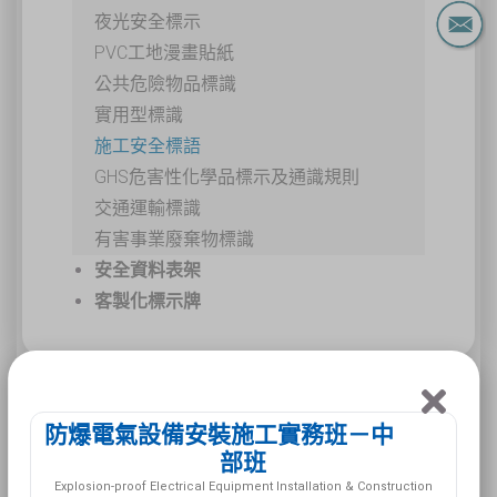
夜光安全標示
PVC工地漫畫貼紙
公共危險物品標識
實用型標識
施工安全標語
GHS危害性化學品標示及通識規則
交通運輸標識
有害事業廢棄物標識
安全資料表架
客製化標示牌
POP-02 施工車輛
防爆電氣設備安裝施工實務班－中
出入行人車輛小心
部班
Explosion-proof Electrical Equipment Installation & Construction