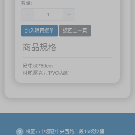
數量:
祐昕技術股份有限公司（祐大-台中分公司）
40458 臺中市北區中清路一段100號9樓
主辦單位
台灣省工商安全衛生協會
祐大技術顧問股份有限公司
技術協辦
防爆安全聯合教育訓練中心（ExTW）
加入購買選單
返回上一頁
協辦單位
三左興業股份有限公司（SANCTITY）
🚗 交通資訊
商品規格
🚄 建議搭乘高鐵至臺中站後轉乘計程車
🚘 停車位有限，建議共乘或搭乘大眾運輸工具
🌱 大眾運輸每人每公里約可減少 67% 碳排放
尺寸:50*80cm
🔥 線上報名｜火速搶位
材質:壓克力ˋPVC貼紙ˇ
名額有限，依完成報名及繳費順序保留名額，額滿即截止。
關閉
桃園市中壢區中央西路二段168號2樓