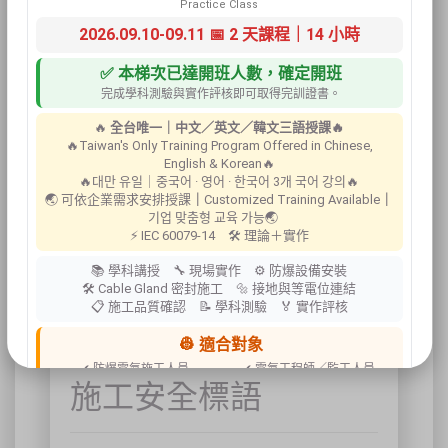
Practice Class
慢行
2026.09.10-09.11 📅 2 天課程｜14 小時
✅ 本梯次已達開班人數，確定開班
完成學科測驗與實作評核即可取得完訓證書。
🔥
全台唯一｜中文／英文／韓文三語授課🔥
🔥Taiwan's Only Training Program Offered in Chinese,
English & Korean🔥
🔥대만 유일｜중국어 · 영어 · 한국어 3개 국어 강의🔥
🌏 可依企業需求安排授課
｜
Customized Training Available
｜
기업 맞춤형 교육 가능🌏
⚡ IEC 60079-14 🛠 理論＋實作
📚 學科講授 🔧 現場實作 ⚙ 防爆設備安裝
🛠 Cable Gland 密封施工 🔩 接地與等電位連結
📋 施工品質確認 📝 學科測驗 🏅 實作評核
👷 適合對象
✔ 防爆電氣施工人員
✔ 電氣工程師／監工人員
施工安全標語
✔ 設備維護人員
✔ 工程承攬商
✔ 工廠設備管理人員
📍 上課地點／主辦資訊